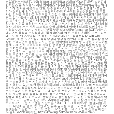
크놀로지코리아에 200여의 협력사 관계자를 초청한 가운데 ‘2023 협력업체
컨퍼런스’를 개최했다. 이번 컨퍼런스 개최를 통해 르노코리아자동차는 자사
의 미래 전략을 공유하는 한편, 우수 협력사에 대한 시상을 진행했다.르노코
리아 협력업체 컨퍼런스는 부품협력사와의 지속적인 동반성장을 위해 주요
사업 전략을 공유하고 경쟁력을 강화할 수 있는 방향을 모색하고자 매년 개최
되고 있다. 올해는 회사의 친환경 미래 신차 개발 계획과 자동차 테크기업으
로 도약하기 위한 발전 방향을 공유하고 이를 위한 부품협력사들의 적극적인
참여와 지원을 요청하는 자리로 진행됐다.컨퍼런스와 함께 진행된 ‘올해의 협
력사’ 시상에서는 신차 프로젝트 수행 과정에서 뛰어난 성과를 보인 5개의 우
수협력사에 시상이 이뤄졌다. ‘부품 부문 성과상(Performance-BOP)’에는 △
애디언트 동성과 △희성촉매, ‘품질상(Quality)’은 △유진 SMRC 오토모티브
테크노㈜, ‘연구개발상(R&D)’은 △㈜에이엠에스, ‘상생협력상(Win-win
Growth)’에는 △오스템이 각각 수상의 영광을 안았다.‘부품 부문 성과상’을 수
상한 △애디언트 동성은 디자인 변경, 협력업체 다변화 등 다양한 아이디어를
통해 미래 신차 프로젝트에 기여한 공로를 인정받았다. 같은 부문의 상을 받
은 △희성촉매는 촉매로 사용하는 귀금속 재료의 조성변경과 중량저감을 통
한 혁신에서 두각을 나타냈다. 이를 통해 효율적인 생산과 제품가격의 경쟁력
확보 측면에서 성과를 낸 동시에 환경 친화적인 제품 제조에도 기여하게 되었
다.르노코리아자동차 ‘2023 협력업체 컨퍼런스’ 참가자들이 기념 사진을 촬
영하는 모습 │사진 제공-르노코리아자동차‘품질상’을 받은 △유진 SMRC 오
토모티브 테크노㈜는 새로운 조립생산 방식 적용을 위한 르노코리아 조립 및
품질부서와의 원활한 협의를 통해 기여했다. 기존의 양산차종에 적용하지 않
았던 조립 및 생산 공정 노하우를 통해 R&D 및 부산공장 품질 업무에 개선을
가져왔다.△㈜에이엠에스는 ‘연구개발상’을 수상했다. ㈜에이엠에스는 신차
설계 최적화 부문에서 우수한 성과를 보였고, 개발과정에서도 디자인 변경에
적극 대응해 신차 프로젝트 경쟁력 제고에 크게 기여했다.‘상생협력상’을 받
은 △오스템은 정부 지원과제에 선정되어 신차에 포함될 리어 액슬의 국산화
를 진행하고 있다. 또한 국내 업체들과의 기술협약을 통해 신차의 서브프레임
국산화에도 적극적으로 참여하고 있다.르노코리아 스테판 드블레즈 사장은
르노코리아 모든 협력사의 노고에 감사를 전하며 “르노코리아자동차는 현재
신차 개발을 통해 경쟁력 강화에 힘쓰고 있다. 이 모든 과정은 협력업체와의
상생과 혁신에서 비롯되며, 협력업체와 동반성장하기 위한 노력을 아끼지 않
을 것”이라고 말했다.한편, 르노코리아는 지난해 10월 가장 전기차에 가까운
하이브리드 구동 시스템을 자랑하는 XM3 E-TECH 하이브리드를 출시한 데
이어, 내년에는 볼보, 링크앤코 등 유수 글로벌 브랜드 제품에 적용되는 CMA
플랫폼을 적용한 하이브리드 중형 SUV 신차를 국내외 시장에 선보일 예정이
다.출처: AVING(에이빙) https://kr.aving.net/news/articleView.html?