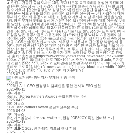
▲ 안전보건공단 충남지사는 15일 무재해운동 목표 9배를 달성한 유진레이
델 (주)예산공장 등 5개 사업장에 대해 무재해 인증서와 유공자에 대한 표창
을 수여했다. [천안=충청일보 김병한기자] 안전보건공단 충남지사는 15일 무
재해운동 목표 9배를 달성한 유진레이델 (주)예산공장 등 5개 사업장에 대해
무재해 인증서와 유공자에 대한 표창을 수여했다. 이날 무재해 인증을 받은
사업장은 무재해 9배를 달성한 △유진레이델 (주)예산공장(대표 이종숙) 5배
를 달성한 △유진레이델 (주)아산공장(대표 이종숙) 2배를 달성한 △(주)포스
코건설 아산더샵레이크시티 2차 신축현장(대표 윤정일) 1배를 달성한 △GS
건설 (주)천안파크자이(대표 이재환) △서울사료 천안공장(대표 배수한)이다.
표창을 받은 유공사원은 △유진레이델 (주)아산공장 박태석 △유진레이델
(주)예산공장 황선우 △(주)포스코건설 아산더샵레이크시티 2차 신축현장 문
승규 △GS건설(주)천안파크자이 서우정 △서울사료 천안공장 박광열씨 등
이다. 황경용 충남지사장은 "안전에 대한 적극적인 관심과 노력을 기울여 사
업장에서는 안전을 가장 최우선의 목표로 두고 단 한건의 사고 없는 무재해
일터를 지속하기 위해 노ㆍ사 모두가 함께 노력해줄 것을 당부한다"고 전했
다. 출처 : 충청일보(https://www.ccdailynews.com) .news-wrap{ max-width:
700px; /* 본문 폭(원하는 대로 760~1024px 추천) */ margin: 0 auto; /* 가운
데 정렬 */ padding: 0 24px; /* 모바일/좁은 화면 좌우 여백 */ } /* 이미지가 가
운데로 오도록(원하면) */ .news-wrap img{ display: block; max-width: 100%;
height: auto; margin: 0 auto; /* 이미지 가운데 */ }
2015-07-15
ESG 활동
2026년 ALL-CEO 환경정화 캠페인을 통한 전사적 ESG 실천
2026-06-11
미디어뉴스
Renault Korea Partners Awards 품질경영부문 수상
2026-04-09
미디어뉴스
KGM Best Partners Award 품질혁신부문 수상
2026-04-03
미디어뉴스
유진에스엠알시 오토모티브테크노, 한경 JOB&JOY 특집 인터뷰 소개
2026-01-19
미디어뉴스
유진SMRC 2025년 관리직 워크샵 행사 진행
2025-11-19