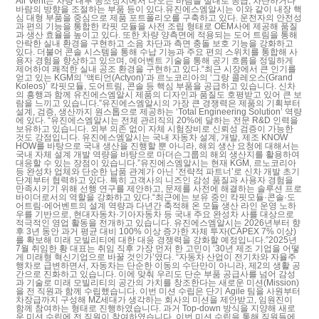
Air Vent는 차량 내부 공조장치에서 나오는 바람을 실내로 공급, 차단하거나
바람의 방향을 조절하는 부품 등이 있다.유진에스엠알시는 이와 같이 내장 핵
심 대형 부품을 중심으로 제품 포트폴리오를 구축하고 있다. 운전자의 안전성
과 편의 기능을 통합한 칵핏 모듈을 사전 조립 형태로 OEM사에 제공해 품질
과 생산 효율을 높이고 있다. 또한 차량 양측면에 적용되는 도어 트림을 통해
안락한 실내 환경을 구현하고 소음 차단과 측면 충돌 보호 기능을 강화하고
있다. 더불어 콘솔 시스템을 통해 수납 기능과 주요 편의 스위치를 통합해 사
용자 경험을 향상하고 있으며, 에어벤트 기술을 통해 공기 흐름을 정밀하게
제어하여 쾌적한 실내 공조 환경을 구현하고 있다.“최근 시장에서 큰 인기를
얻고 있는 KGM의 ‘액티언(Actyon)’과 르노코리아의 ‘그랑 콜레오스(Grand
Koleos)’ 칵핏모듈, 도어트림, 콘솔 등 핵심 부품을 공급하고 있습니다. 신차
의 흥행과 함께 유진에스엠알시 제품의 디자인과 품질도 호평받고 있어 큰 보
람을 느끼고 있습니다.”유진에스엠알시의 가장 큰 경쟁력은 제품의 기획부터
설계, 검증, 생산까지 원스톱으로 제공하는 ‘Total Engineering Solution’ 역량
에 있다. “유진에스엠알시는 전체 관리직의 20%에 달하는 전문 R&D 인력을
보유하고 있습니다. 외부 의존 없이 자체 시험장비로 신뢰성 검증이 가능한
것도 강점입니다. 유진에스엠알시는 국내 자동차 설계, 개발, 제조 KNOW
HOW를 바탕으로 국내 생산을 진행할 뿐 아니라, 해외 생산 요청에 대해서는
국내 자체 설계 개발 역량을 바탕으로 마더슨그룹의 해외 생산지를 활용하여
대응할 수 있는 장점이 있습니다.”유진에스엠알시는 현재 KGM, 르노코리아
등 완성차 업체와 단순한 납품 관계가 아닌 ‘전략적 파트너’로 신차 개발 초기
단계부터 협력하고 있다. 특히 고객사의 니즈인 감성 품질과 사용자 경험을
만족시키기 위해 선행 연구를 제안하고, 문제를 사전에 해결하는 솔루션 프로
바이더로서의 역할을 강화하고 있다.“최근에는 보유 중인 칵핏모듈·콘솔·도
어트림·에어벤트의 설계 역량과 다년간 축적해 온 모듈 생산 라인 운영 노하
우를 기반으로, 현대자동차·기아자동차 등 국내 주요 완성차 사를 대상으로
적극적인 영업 활동을 전개하고 있습니다. 유진에스엠알시는 2026년부터 향
후 3년 동안 과거 평균 대비 100% 이상 증가한 자체 투자(CAPEX 7% 이상)
를 확보해 미래 모빌리티에 대한 대응 경쟁력을 강화할 예정입니다.”2025년
7월 취임한 황 대표는 취임 직후 가장 먼저 한 고민이 ‘30년 제조 기업을 어떻
게 미래형 혁신기업으로 바꿀 것인가’였다. “자동차 산업이 전기차와 자율주
행차로 급변하면서, 자동차는 단순한 이동의 수단만이 아니라, 제2의 생활 공
간으로 진화하고 있습니다. 이에 맞춰 우리도 단순 부품 공급사를 넘어 감성
과 기술로 미래 모빌리티의 공간의 가치를 창조한다는 새로운 미션(Mission)
을 전 직원과 함께 수립했습니다. 이번 미션 수립은 단기 Agile 팀을 사원부터
차장급까지 구성해 MZ세대가 생각하는 회사의 미션을 제안받고, 임원진이
함께 참여하는 형태로 진행하였습니다. 과거 Top-down 방식을 지양해 새로
운 미션 수립에 전 직원이 참여하였습니다. 이번 미션 수립을 통해 직원들에