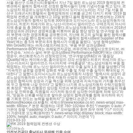
서울 용산구 드래곤시티호텔에서 지난 7일 열린 르노삼성 2019 협력업체 컨
벤션에서 올해의 협력사로 선정된 협력사들이 단체 기념사진을 찍고 있다. 르
노삼성차 제공르노삼성자동차(대표이사 도미닉시뇨라)는 지난 7일 서울 용
산구 드래곤시티호텔에서 협력업체와의 신뢰를 공고히 다지기 위해 ‘2019 협
력업체 컨벤션’을 개최했다고 10일 밝혔다.올해 협력업체 컨벤션에는 239개
르노삼성자동차 협력사 임직원 300여명과 도미닉시뇨라 르노삼성자동차 대
표이사, 히로키 하세가와 르노-닛산-미쓰비시 얼라이언스 구매조직의 아시아
지역 총괄 등 총 380여 명이 참석했다.르노삼성자동차는 이 자리에서 2018년
경영성과와 2019년 경영목표를 비롯하여 품질 향상 방안 및 연구개발 등 여
러 부문에 대한 경영계획을 공유했으며, 지난해 최고의 실적을 올린 협력사를
선정해 시상을 했다.협력사에 수여되는 ‘올해의 협력사(Best Supplier of the
Year)’에는 총 5개 부문의 8개 협력사가 이름을 올렸다. ‘상생 협력상(Win-
Win Growth)’에는 ㈜게스템프카테크가, ‘부품 부문 성과상(Best
Performance-BOP)’에는 ㈜제일전자공업, ㈜유진에스엠알시오토모티브, ㈜
한주금속, ‘서비스·설비 부문 성과상(Best Performance-NBOP)’에는 (유)대
명운수, ㈜신화로직스가 선정되었으며, ‘연구개발상(R&D)’과 ‘품질상
(Quality)’에는 케이에스엠, 흥아포밍이 각각 선정됐다.히로키 하세가와 르노-
닛산-미쓰비시 얼라이언스 아시아지역 구매총괄은 “르노삼성자동차 부품 협
력업체는 지난해 르노-닛산 얼라이언스로의 수출 실적 1조 원을 달성했다”며
“지속적인 글로벌 경쟁력 강화로 부품 수출 및 차량 수출 실적이 확대되길 기
대한다”고 말했다.도미닉시뇨라 르노삼성자동차 사장은 “협력사의 성장이 곧
르노삼성자동차와 나아가 한국 자동차 산업의 성장이다”며, “올해 역시 르노
삼성은 협력사의 성장과 기술 혁신을 위해 상생과 지속가능의 가치를 최우선
에 두고 협력해 나갈 것이다”고 말했다.나기원 르노삼성자동차 수탁기업협의
회 회장은 “현재 진행중인 임단협 지연과 부분파업에 따른 협력업체들의 매출
감소 및 인력유출, 직원들의 사기저하 등으로 심각한 어려움에 처해 있다”라
며, “믿음과 신뢰를 바탕으로 쌓아온 상생의 협력관계를 함께 유지하며 위기
를 기회로 만드는 능력을 발휘하자”고 말했다.손균근 기자
kkshon@kookje.co.kr출처: 국제신문(www.kookje.co.kr) .news-wrap{ max-
width: 680px; /* 본문 폭(원하는 대로 760~1024px 추천) */ margin: 0 auto; /*
가운데 정렬 */ padding: 0 24px; /* 모바일/좁은 화면 좌우 여백 */ } /* 이미지
가 가운데로 오도록(원하면) */ .news-wrap img{ display: block; max-width:
100%; height: auto; margin: 0 auto; /* 이미지 가운데 */ }
2019-03-10
미디어뉴스
안전보건공단 충남지사 무재해 인증 수여