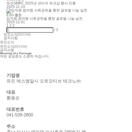
유진SMRC 2025년 관리직 워크샵 행사 진행
2025-11-19
ESG 활동
임직원 참여형 사회공헌을 통한 글로벌 나눔 실천
2025-11-01
1
2
3
/
3
유진소식(미디어)
공지사항
유진소식
유진소식(미디어)
공지사항
Meaning of a Passage
작은 궁금증도 소중히 여깁니다.
기업명
유진 에스엠알시 오토모티브 테크노㈜
대표
황용순
대표번호
041-539-2800
주소
충남 아산시 영인면 아산호로 746번길 46