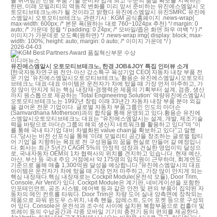
를 뛰어넘는 선행 부품 기술 준비와 업계 최고 수준의 품질 확보를 지속하는
한편, 미래 모빌리티의 역동적 변화를 미리 앞서 준비하는 유진에스엠알시 오
토모티브테크노㈜가 될 것이라고 밝혔다 유진에스엠알시 유진SMRC 유진에
스엠알시 오토모티브테크노 관련기사 : KGM 공식홈페이지 .news-wrap{
max-width: 600px; /* 본문 폭(원하는 대로 760~1024px 추천) */ margin: 0
auto; /* 가운데 정렬 */ padding: 0 24px; /* 모바일/좁은 화면 좌우 여백 */ } /*
이미지가 가운데로 오도록(원하면) */ .news-wrap img{ display: block; max-
width: 100%; height: auto; margin: 0 auto; /* 이미지 가운데 */ }
2026-04-03
미디어뉴스
유진에스엠알시 오토모티브테크노, 한경 JOB&JOY 특집 인터뷰 소개
[한국자동차연구원 천안·아산 강소특구 육성기업 CEO] 자동차 내장 부품 전
문 기업 ‘유진에스엠알시오토모티브테크노’황용순 유진에스엠알시오토모티
브테크노 대표-대표 아이템은 운전자가 차에 탔을 때 가장 먼저 마주하고, 가
장 많이 만지게 되는 핵심 내장재-경쟁력은 제품의 기획부터 설계, 검증, 생산
까지 원스톱으로 제공하는 ‘Total Engineering Solution’ 역량유진에스엠알시
오토모티브테크노는 1992년 창립 이래 33년간 자동차 내장 부품 분야 외길
을 걸어온 전문 기업이다. 글로벌 자동차 부품그룹인 인도의 마더슨
(Samvardhana Motherson)과의 합작을 통해 운영되고 있다.황용순 유진에
스엠알시오토모티브테크노 대표는 “유진에스엠알시는 설계, 개발, 제조기술
력을 바탕으로 마더슨그룹의 해외 생산지 네트워크를 활용하고 있다”며 “이
를 통해 국내 타기업 대비 차별화된 value chain을 확보하고 있다”고 말했
다.“당사는 비전 선포식을 통해 ‘미래 모빌리티 공간을 창조하는 글로벌 탑티
어 기업’을 지향하는 목표로 전 구성원들의 꿈을 현실로 만들어 갈 예정입니
다. 회사는 최근 5년간 CAGR 5%의 안정적 성장과 건실한 영업이익 달성으
로, 국내자동차 OEM의 1차 협력사의 위치를 견지하고 있습니다. 현재 예산,
아산, 부산 등 국내 주요 거점에서 약 175명의 임직원이 근무하며, 회계연도
기준으로 올해 매출 1,300억원 달성을 예상합니다.”유진에스엠알시의 대표
아이템은 운전자가 차에 탔을 때 가장 먼저 마주하고, 가장 많이 만지게 되는
핵심 내장재다.핵심 내장재로는 Cockpit Module(운전석 모듈), Door Trim,
Console, Air Vent가 있다. Cockpit Module은 계기판, 네비게이션을 포함한
인포테인먼트, 공조 시스템, 에어백 등과 같은 안전 및 편의 부품이 집약된 자
동차의 메인 컨트롤 타워다. Door Trim은 차량 도어 실내 양측면에 장착되는
제품으로 파워 윈도우 스위치, 내측 핸들, 암레스트, 도어 포켓 등으로 구성되
어 있다. Console은 운전석과 조수석 사이에 설치된 복합부품으로 컵홀더 및
트레이 등의 수납공간과 각종 모바일 기기의 충전기 등의 편의를 제공한다.