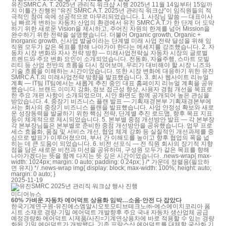
유진SMRC A. T. 2025년 관리직 워크샵 시행 2025년 11월 14일부터 15일까
지 이틀간 진행된 “유진 SMRC A.T. 2025년 관리직 워크샵”이 임직원들의 적
극적인 참여 속에 성공적으로 마무리되었습니다. 1. 사장님 말씀 — 대표이사
님 빠르게 변하는 자동차 산업의 환경에서 유진 SMRC A.T.가 한 단계 더 도약
하기 위한 새로운 Vision을 제시하고, 주어진 자원의 한계를 넘어 Mission을
완수하기 위한 전략을 설명했습니다. 더불어 Organic growth, Organic +
Inorganic growth, 신사업 발굴이라는 단계별 미래 사업 전략 달성을 위해 임
직원 모두가 같은 목표를 향해 나아가야 한다는 메세지를 강조했습니다. 2. 자
동차 시장 변화와 자사 전략 방향 — 미래사업전략실 자동차 시장의 글로벌
트렌드와 주요 변화 요인이 소개되었습니다. 전동화, 자율주행, 스마트 모빌
리티 등 산업 전반의 흐름을 다시 짚어보며, 우리가 대비해야 할 시장 니즈와
기술 흐름을 이해하는 시간이었습니다. 또한 시장 변화에 대응하기 위한 유진
SMRC A.T.의 미래사업전략 방향을 발표했습니다. 3. 회사 웹사이트 리뉴얼
계획 — IT팀 IT팀에서는 새롭게 추진 중인 대표 홈페이지 리뉴얼 계획을 공유
했습니다. 브랜드 이미지 강화, 정보 접근성 향상, 사용자 경험 개선을 목표로
한 주요 개편 사항이 소개되었으며, 시안 화면도 함께 공개되어 높은 관심을
받았습니다. 4. 중장기 비즈니스 플랜 발표 — 기획재경본부 기획재경본부에
서는 회사의 중장기 비즈니스 플랜을 발표했습니다. 사업 안정성 확보와 새로
운 성장동력을 발굴하기 위한 핵심 전략, 단계별 추진 로드맵, 향후 목표 지표
등이 체계적으로 제시되었습니다. 5. 본부별 중점 개선방안 발표 — 각 본부장
각 본부장님들은 본부별로 준비한 중점 개선방안을 공유했습니다. 업무 프로
세스 효율화, 품질 및 서비스 개선, 협업 체계 강화 등 실질적인 개선과제를 중
심으로 발표가 이루어졌으며, 부서 간 이해도를 높이고 향후 협업의 폭을 넓
히는 데 큰 도움이 되었습니다. 6. 비전 선포식 — 전 직원 회사의 장기적 지향
점을 담은 새로운 비전과 미션을 공유하며, 구성원 모두가 같은 목표를 향해
나아가겠다는 뜻을 함께 다지는 뜻 깊은 시간이었습니다. .news-wrap{ max-
width: 1024px; margin: 0 auto; padding: 0 24px; } /* 가운데 정렬용(필요하
면 유지) */ .news-wrap img{ display: block; max-width: 100%; height: auto;
margin: 0 auto; }
2025-11-19
미디어뉴스
60% 가벼운 자동차 에어덕트 상용화 임박…소음·안전 다 잡았다
한국기계연구원-유진에스엠알시오토모티브테크노㈜-에스에이치코리아 폼
시트 소재로 경량·기밀 에어덕트 개발향후 주요 국내 자동차 생산업체 공급
예정경량화 에어덕트 시제품/사진=기계연상용차에 바로 적용할 수 있는 경량
화된 기밀 에어덕트가 개발됐다. 기존 프랑스산 에어덕트를 대체할 국산화 기