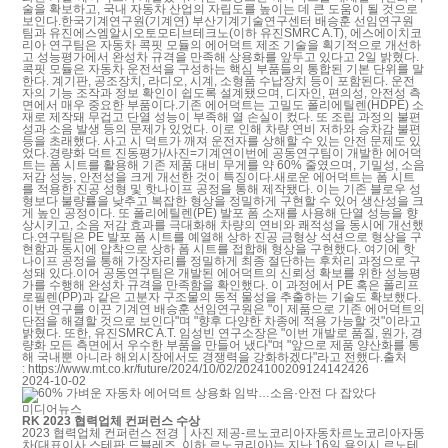
술을 확보하고, 국내 자동차 산업의 자립도를 높이는 데 큰 도움이 될 것으로
보인다.한국기계연구원(기계연) 부산기계기술연구센터 배승훈 선임연구원
팀과 유진에스엠알시오토모티브테크노(이하 유진SMRC A.T), 에스에이치코
리아 연구팀은 자동차 콕핏 모듈의 에어덕트 제조 기술을 획기적으로 개선하
고 성능평가에서 완성차 규격을 만족해 상용화를 앞두고 있다고 2일 밝혔다.
콕핏 모듈은 자동차 운전석을 구성하는 핵심 부품들의 통합된 기본 단위를 말
한다. 계기판, 공조장치, 라디오, 시계, 소형품 수납장치 등이 포함된다. 운전
자의 기능 조작과 정보 확인이 쉽도록 설계됐으며, 디자인, 편의성, 안전성 측
면에서 매우 중요한 부품이다.기존 에어덕트는 고밀도 폴리에틸렌(HDPE) 소
재로 제작돼 무겁고 단열 성능이 부족해 열 손실이 컸다. 또 조립 과정의 불편
성과 소음 발생 등의 문제가 있었다. 이로 인해 차량 연비 저하와 승차감 불편
등을 초래했다. 사고 시 덕트가 깨져 운전자를 상해할 수 있는 안전 문제도 있
었다.경량화 덕트 진동평가/사진=기계연이번에 공동연구팀이 개발한 에어덕
트는 폼 시트를 활용해 기존 제품 대비 무게를 약 60% 줄였으며, 기밀성, 소음
저감 성능, 안전성을 크게 개선한 것이 특징이다.새로운 에어덕트는 폼 시트
를 적용한 진공 성형 및 핫나이프 공정을 통해 제작됐다. 이는 기존 블로우 성
형보다 불량률을 낮추고 복잡한 형상을 정밀하게 구현할 수 있어 생산성을 크
게 높인 공정이다. 또 폴리에틸렌(PE) 발포 폼 소재를 사용해 단열 성능을 향
상시키고, 소음 저감 효과를 극대화해 차량의 연비와 쾌적성을 동시에 개선했
다.연구팀은 PE 발포 폼 시트를 예열해 상하 진공 금형상 석션으로 형상을 구
현함과 동시에 압착으로 상하 폼 시트를 접합해 형상을 구현했다. 여기에 핫
나이프 공정을 통해 가장자리를 정밀하게 최종 절단하는 후처리 과정으로 구
성돼 있다.이어 공동연구팀은 개발된 에어덕트의 신뢰성 확보를 위한 성능평
가를 수행해 완성차 규격을 만족함을 확인했다. 이 과정에서 PE 혹은 폴리프
로필렌(PP)과 같은 고분자 구조물의 동적 물성을 추출하는 기술도 확보했다.
이번 연구를 이끈 기계연 배승훈 선임연구원은 "이 제품으로 기존 에어덕트의
단점을 해결할 것으로 보인다"며 "향후 다양한 차종에 적용 가능할 것"이라고
밝혔다. 또한, 유진SMRC A.T. 임성빈 연구소장은 "이번 개발로 품질, 원가, 경
량화 모든 측면에서 우수한 부품을 만들어 냈다"며 "앞으로 제품 양산화를 통
해 국내뿐 아니라 해외시장에서도 경쟁력을 강화하겠다"라고 전했다.출처
: https://www.mt.co.kr/future/2024/10/02/2024100209124142426
2024-10-02
미디어뉴스
RK 2023 협력업체 컨퍼런스 수상
2023 협력업체 컨퍼런스 전경 │사진 제공-르노코리아자동차르노코리아자동
차(대표이사 스테판 드블레즈, 이하 르노코리아)는 지난 16일 용인시 르노테