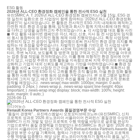
ESG 활동
2026년 ALL-CEO 환경정화 캠페인을 통한 전사적 ESG 실천
유진SMRC A. T. 2026년 ALL-CEO 환경정화 캠페인지난 5월 15일, ESG 경
영 실천의 일환으로 전 사업장이 함께 참여하는 '2026년 ALL-CEO 환경정화
캠페인'이 실시되었습니다. 본 활동은 전사적인 ESG 가치 내재화와 쾌적하고
안전한 제조 환경 조성을 통해, 임직원과 회사가 함께 지역사회에 대한 책임
을 다하고 상생을 실천하고자 추진되었습니다.▲ 각 사업장별 대표 활동 사진
◼ 주요 활동 내용이번 캠페인은 아산, 예산, 신호, 지사 등 전 사업장의 임직원
이 동시 동참하여 유기적인 협동 체제 아래 진행되었습니다. 특정 사업장에
국한되지 않고 전 공장이 일제히 참여함으로써 전사적인 환경 경영 의지를 확
립하는 데 초점을 맞추었습니다. 자발적인 참여를 기반으로 각 사업장 내부
제조 현장의 잠재적 유해 요인을 사전에 차단하였으며, 공장 정문 및 외곽 울
타리, 주변 녹지대, 보도블록 등 방문객 접점 구역과 인근 지역 전반을 아우르
는 집중 청결 작업을 전개하였습니다. 이를 통해 외형적인 환경 정비에 머무
르지 않고, 사업장 주변의 정화 활동을 지속함으로써 지역 주민과의 유대감을
강화하고 기업의 대외 신뢰도를 제고하는 기반을 마련하였습니다.◼ 환경 정
화 활동 사진▲ 아산 사업장 인근 마을 환경정화◼ 성과 및 향후 계획전사 캠
페인을 통해 임직원 ESG 의식 고취를 통한 조직 활성화, 마을 환경 정화 활동
을 통한 사회적 책임 이행 등의 성과를 거두었습니다. 본 프로그램은 일회성
행사에 그치지 않고, 매년 정기적인 추진을 통해 고유한 친환경 조직 문화로
정착될 예정입니다. .news-wrap{ max-width: 1000px; margin: 0 auto;
padding: 0 24px; } .news-wrap p, .news-wrap span{ line-height: 40px
!important; } .news-wrap img{ display: block; max-width: 100%; height:
auto; margin: 0 auto; }
2026-06-11
미디어뉴스
Renault Korea Partners Awards 품질경영부문 수상
“품질이 경쟁력”…유진에스엠알시 오토모티브테크노㈜ (유진SMRC), 신차
프로젝트 성과로 '2026 르노코리아 서플라이어 컨퍼런스' 품질경영 수상유진
SMRC가 신차 개발 및 양산 프로젝트 수행 역량을 바탕으로 글로벌 완성차
기업으로부터 품질 경쟁력을 인정받았다.유진SMRC는 최근 열린 ‘2026 르노
코리아 서플라이어 컨퍼런스' 에서 '2025 Renault Korea Partners Awards 품
질경영 부문 수상'을 기록하며, 협력사 가운데 우수한 품질 수준과 프로젝트
수행 역량을 입증했다. 해당 상은 르노코리아자동차가 협력사의 품질, 납기,