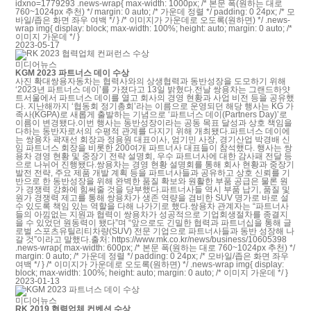
idxno=1779293 .news-wrap{ max-width: 1000px; /* 본문 폭(원하는 대로
760~1024px 추천) */ margin: 0 auto; /* 가운데 정렬 */ padding: 0 24px; /* 모
바일/좁은 화면 좌우 여백 */ } /* 이미지가 가운데로 오도록(원하면) */ .news-
wrap img{ display: block; max-width: 100%; height: auto; margin: 0 auto; /*
이미지 가운데 */ }
2023-05-17
미디어뉴스
KGM 2023 파트너스 데이 수상
사진 확대쌍용자동차는 협력사와의 상생협력과 동반성장을 도모하기 위해
‘2023년 파트너스 데이’를 가졌다고 13일 밝혔다.전날 쌍용차는 그랜드하얏
트서울에서 파트너스 데이를 열고 회사의 경영 현황과 사업 비전 등을 공유했
다. 지난해까지 ‘협동회 정기총회’라는 이름으로 운영되던 해당 행사는 KG 가
족사(KGPA)로 새롭게 출발하는 기념으로 ‘파트너스 데이(Partners Day)’로
이름이 변경됐다.이번 행사는 동반성장이라는 공동 목표 달성과 상호 책임을
다하는 동반자로서의 수평적 관계를 다지기 위해 개최됐다.파트너스 데이에
는 쌍용차 곽재선 회장과 정용원 대표이사, 엄기민 사장, 경기산업 박경배 신
임 파트너스 회장을 비롯한 200여개 파트너사 대표들이 참석했다. 행사는 쌍
용차 경영 현황 및 중장기 전략 설명회, 우수 파트너사에 대한 감사패 전달 등
으로 나뉘어 진행됐다.쌍용차는 경영 현황 설명회를 통해 회사 현황과 중장기
발전 전략, 주요 제품 개발 계획 등을 파트너사들과 공유하고 상호 신뢰를 기
반으로 한 동반성장을 위해 완벽한 품질 확보와 원활한 부품 공급은 물론 원
가 경쟁력 강화에 힘써줄 것을 당부했다.파트너사들 역시 부품 납기, 품질 및
원가 경쟁력 제고를 통해 쌍용차가 생존 역량을 겸비한 SUV 명가로 바로 설
수 있도록 책임 있는 역할을 다해 나가기로 했다.쌍용차 관계자는 “파트너사
들의 아낌없는 지원과 협력이 쌍용차가 성공적으로 기업회생절차를 종결지
을 수 있었던 원동력이 됐다”며 “앞으로도 긴밀한 협력과 파트너십을 통해 글
로벌 스포츠유틸리티차량(SUV) 전문 기업으로 파트너사들과 동반 성장해 나
갈 것”이라고 말했다.출처: https://www.mk.co.kr/news/business/10605398
.news-wrap{ max-width: 600px; /* 본문 폭(원하는 대로 760~1024px 추천) */
margin: 0 auto; /* 가운데 정렬 */ padding: 0 24px; /* 모바일/좁은 화면 좌우
여백 */ } /* 이미지가 가운데로 오도록(원하면) */ .news-wrap img{ display:
block; max-width: 100%; height: auto; margin: 0 auto; /* 이미지 가운데 */ }
2023-01-13
미디어뉴스
RK 2019 협력업체 컨벤션 수상