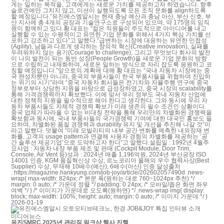
게는 일하는 목적을, 고객에게는 새로운 가치를 제공하고자 하였습니다. 향후
슬로건에만 그치지 않고, 미션이 실행되도록 모든 조직 문화를 align하도록
할 예정입니다.”유진에스엠알시는 현재 충남 예산과 충남 아산, 부산 신호, 부
산 지사에 총 4개의 공장과 기술연구소로 구성되어 있으며, 약 175명의 임직
원이 함께하고 있다.황 대표는 “젊은 직원들이 주도적으로 아이디어를 내고
실행할 수 있는 수평적이고 유연한 기업 문화를 위해서 4가지 핵심 가치를 선
포하고 강조하고 있다”고 말했다.“급변하는 시장에 대응하는 유연한 민첩성
(Agility), 남들과 다르게 생각하는 창의적 혁신(Creative innovation), 실패를
두려워하지 않는 용기(Courage to challenge), 그리고 무엇보다 회사의 발전
이 나의 발전이 되는 동반 성장(People Growth)을 새로운 기업 문화의 방향
으로 수립하고 내재화하여, 새로운 일하는 방식으로 자리 잡도록 응원하고 코
칭할 예정입니다.”앞으로의 계획에 대해 황 대표는 “국내 자동차 시장에는 중
국 완성차뿐만 아니라, 중국의 부품사들이 한국 부품사들을 위협하며 진입하
는 위기의 시기”라며 “중국 자동차 회사들은 전기차와 자율주행 연구에 중국
정부로부터 상당한 지원을 바탕으로 급성장하였고, 중국 시장의 scalability를
통해 가격경쟁력까지 확보했다. 이에 맞서 우리 정부도 국내 자동차 산업에
대한 정책적 지원을 필수적으로 해야 한다고 생각한다. 그와 동시에 우리 자
동차 부품사들도 자체적 경쟁력 확보가 미래 생존의 필수 조건인 상황이다.
중국 업체가 따라올 수 없는 비대칭 전략을 통해 우리만의 차별화된 경쟁력을
확보함과 동시에, 국내 부품사들의 국가경쟁력 기여에 대한 대국민 홍보도 필
요하며, 차별화된 품질 경쟁력과 durability 유지 및 개선을 추진해 나갈 것”이
라고 말했다. 덧붙여 “미래 모빌리티의 내부 공간 변화를 예측한 내외장재 변
화를, 고객의 usage pattern과 연결해 사용자 경험의 차별화를 제공하는 ‘공
간 솔루션 제공기업’으로 도약하고자 한다”고 말했다.설립일 : 1992년 4월주
요사업 : 자동차 내장 부품 제조 및 판매 (Cockpit Module, Door Trim,
Console, Air Vent 등)성과 : 2024년 매출 1,196억원, 2024년 부산공장 ISO
14001 인증, KGM 품질혁신상 수상, 르노코리아 올해의 우수 협력사상(Best
Supplier) 수상, 무재해 10배수(예산), 6배수(아산) 인증 달성출처
: https://magazine.hankyung.com/job-joy/article/202602057490d .news-
wrap{ max-width: 824px; /* 본문 폭(원하는 대로 760~1024px 추천) */
margin: 0 auto; /* 가운데 정렬 */ padding: 0 24px; /* 모바일/좁은 화면 좌우
여백 */ } /* 이미지가 가운데로 오도록(원하면) */ .news-wrap img{ display:
block; max-width: 100%; height: auto; margin: 0 auto; /* 이미지 가운데 */ }
2026-01-19
미디어뉴스
유진SMRC 2025년 관리직 워크샵 행사 진행