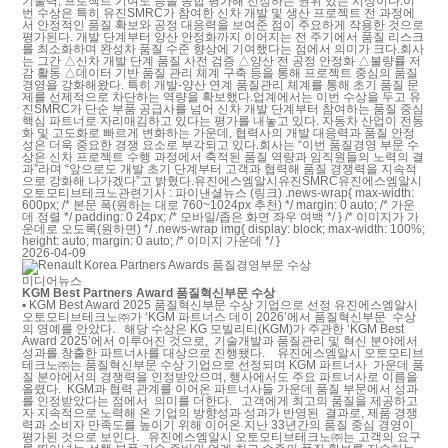
기술력, 프로젝트 기여도 등을 종합 평가해 선정하는 권위 있는 시상이다.이
번 수상은 특히 유진SMRC가 참여한 신차 개발 및 생산 프로젝트 전 과정에
서 안정적인 품질 확보와 공정 대응력을 보여준 점이 주요하게 작용한 것으로
평가된다. 개발 단계부터 양산 안정화까지 이어지는 전 주기에서 품질 리스크
를 최소화하며 완성차 품질 수준 향상에 기여했다는 점에서 의미가 크다.회사
는 그간 △신차 개발 단계 품질 사전 검증 △양산 전 공정 안정화 △불량률 저
감 활동 △데이터 기반 품질 관리 체계 구축 등을 통해 프로젝트 중심의 품질
경영을 강화해왔다. 특히 개발-양산 연계 품질관리 체계를 통해 초기 품질 문
제를 선제적으로 차단하는 역량을 확보했다.업계에서는 이번 수상을 두고 유
진SMRC가 단순 부품 공급사를 넘어 신차 개발 단계부터 참여하는 품질 중심
핵심 파트너로 자리매김하고 있다는 평가를 내놓고 있다. 자동차 산업이 전동
화 및 고도화로 빠르게 변화하는 가운데, 협력사의 개발 대응력과 품질 안정
성은 더욱 중요한 경쟁 요소로 부각되고 있다.회사는 “이번 품질경영 부문 수
상은 신차 프로젝트 수행 과정에서 축적된 품질 역량과 임직원들의 노력의 결
과”라며 “앞으로도 개발 초기 단계부터 고객과 협력해 품질 경쟁력을 지속적
으로 강화해 나가겠다”고 밝혔다.유진에스엠알시유진SMRC유진에스엠알시
오토모티브테크노관련기사 : 파이낸셜뉴스 (링크) .news-wrap{ max-width:
600px; /* 본문 폭(원하는 대로 760~1024px 추천) */ margin: 0 auto; /* 가운
데 정렬 */ padding: 0 24px; /* 모바일/좁은 화면 좌우 여백 */ } /* 이미지가 가
운데로 오도록(원하면) */ .news-wrap img{ display: block; max-width: 100%;
height: auto; margin: 0 auto; /* 이미지 가운데 */ }
2026-04-09
미디어뉴스
KGM Best Partners Award 품질혁신부문 수상
▪ KGM Best Award 2025 품질혁신부문 수상 기업으로 선정 유진에스엠알시
오토모티브테크노㈜가 ‘KGM 파트너스 데이 2026’에서 품질혁신부문 수상
의 영예를 안았다. 해당 수상은 KG 모빌리티(KGM)가 주관한 ‘KGM Best
Award 2025’에서 이루어진 것으로, 기술개발과 품질관리 및 혁신 분야에서
성과를 창출한 파트너사를 대상으로 진행됐다. 유진에스엠알시 오토모티브
테크노㈜는 품질혁신부문 수상 기업으로 선정되며 KGM 파트너사 가운데 품
질 분야에서의 경쟁력을 인정받았으며, 행사에서도 주요 파트너사로 이름을
올렸다. KGM과 협력 관계를 이어온 파트너사들 가운데 품질 부문에서 성과
를 인정받았다는 점에서 의미를 더한다. 고객에게 최고의 품질을 제공하고
자 지속적으로 노력해 온 기업의 방향성과 성과가 반영된 결과로, 제품 경쟁
력과 소비자 만족도를 높이기 위해 이어온 지난 33년간의 품질 중심 경영이
평가된 것으로 보인다. 유진에스엠알시 오토모티브테크노㈜는 고객의 요구