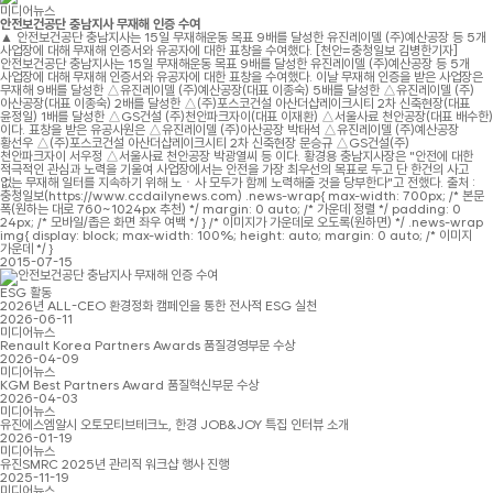
미디어뉴스
안전보건공단 충남지사 무재해 인증 수여
▲ 안전보건공단 충남지사는 15일 무재해운동 목표 9배를 달성한 유진레이델 (주)예산공장 등 5개
사업장에 대해 무재해 인증서와 유공자에 대한 표창을 수여했다. [천안=충청일보 김병한기자]
안전보건공단 충남지사는 15일 무재해운동 목표 9배를 달성한 유진레이델 (주)예산공장 등 5개
사업장에 대해 무재해 인증서와 유공자에 대한 표창을 수여했다. 이날 무재해 인증을 받은 사업장은
무재해 9배를 달성한 △유진레이델 (주)예산공장(대표 이종숙) 5배를 달성한 △유진레이델 (주)
아산공장(대표 이종숙) 2배를 달성한 △(주)포스코건설 아산더샵레이크시티 2차 신축현장(대표
윤정일) 1배를 달성한 △GS건설 (주)천안파크자이(대표 이재환) △서울사료 천안공장(대표 배수한)
이다. 표창을 받은 유공사원은 △유진레이델 (주)아산공장 박태석 △유진레이델 (주)예산공장
황선우 △(주)포스코건설 아산더샵레이크시티 2차 신축현장 문승규 △GS건설(주)
천안파크자이 서우정 △서울사료 천안공장 박광열씨 등 이다. 황경용 충남지사장은 "안전에 대한
적극적인 관심과 노력을 기울여 사업장에서는 안전을 가장 최우선의 목표로 두고 단 한건의 사고
없는 무재해 일터를 지속하기 위해 노ㆍ사 모두가 함께 노력해줄 것을 당부한다"고 전했다. 출처 :
충청일보(https://www.ccdailynews.com) .news-wrap{ max-width: 700px; /* 본문
폭(원하는 대로 760~1024px 추천) */ margin: 0 auto; /* 가운데 정렬 */ padding: 0
24px; /* 모바일/좁은 화면 좌우 여백 */ } /* 이미지가 가운데로 오도록(원하면) */ .news-wrap
img{ display: block; max-width: 100%; height: auto; margin: 0 auto; /* 이미지
가운데 */ }
2015-07-15
ESG 활동
2026년 ALL-CEO 환경정화 캠페인을 통한 전사적 ESG 실천
2026-06-11
미디어뉴스
Renault Korea Partners Awards 품질경영부문 수상
2026-04-09
미디어뉴스
KGM Best Partners Award 품질혁신부문 수상
2026-04-03
미디어뉴스
유진에스엠알시 오토모티브테크노, 한경 JOB&JOY 특집 인터뷰 소개
2026-01-19
미디어뉴스
유진SMRC 2025년 관리직 워크샵 행사 진행
2025-11-19
미디어뉴스