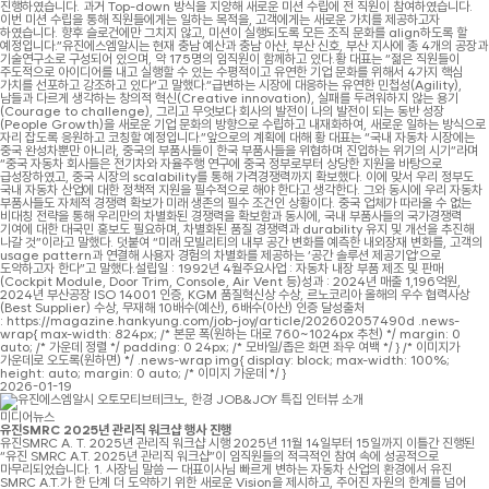
진행하였습니다. 과거 Top-down 방식을 지양해 새로운 미션 수립에 전 직원이 참여하였습니다.
이번 미션 수립을 통해 직원들에게는 일하는 목적을, 고객에게는 새로운 가치를 제공하고자
하였습니다. 향후 슬로건에만 그치지 않고, 미션이 실행되도록 모든 조직 문화를 align하도록 할
예정입니다.”유진에스엠알시는 현재 충남 예산과 충남 아산, 부산 신호, 부산 지사에 총 4개의 공장과
기술연구소로 구성되어 있으며, 약 175명의 임직원이 함께하고 있다.황 대표는 “젊은 직원들이
주도적으로 아이디어를 내고 실행할 수 있는 수평적이고 유연한 기업 문화를 위해서 4가지 핵심
가치를 선포하고 강조하고 있다”고 말했다.“급변하는 시장에 대응하는 유연한 민첩성(Agility),
남들과 다르게 생각하는 창의적 혁신(Creative innovation), 실패를 두려워하지 않는 용기
(Courage to challenge), 그리고 무엇보다 회사의 발전이 나의 발전이 되는 동반 성장
(People Growth)을 새로운 기업 문화의 방향으로 수립하고 내재화하여, 새로운 일하는 방식으로
자리 잡도록 응원하고 코칭할 예정입니다.”앞으로의 계획에 대해 황 대표는 “국내 자동차 시장에는
중국 완성차뿐만 아니라, 중국의 부품사들이 한국 부품사들을 위협하며 진입하는 위기의 시기”라며
“중국 자동차 회사들은 전기차와 자율주행 연구에 중국 정부로부터 상당한 지원을 바탕으로
급성장하였고, 중국 시장의 scalability를 통해 가격경쟁력까지 확보했다. 이에 맞서 우리 정부도
국내 자동차 산업에 대한 정책적 지원을 필수적으로 해야 한다고 생각한다. 그와 동시에 우리 자동차
부품사들도 자체적 경쟁력 확보가 미래 생존의 필수 조건인 상황이다. 중국 업체가 따라올 수 없는
비대칭 전략을 통해 우리만의 차별화된 경쟁력을 확보함과 동시에, 국내 부품사들의 국가경쟁력
기여에 대한 대국민 홍보도 필요하며, 차별화된 품질 경쟁력과 durability 유지 및 개선을 추진해
나갈 것”이라고 말했다. 덧붙여 “미래 모빌리티의 내부 공간 변화를 예측한 내외장재 변화를, 고객의
usage pattern과 연결해 사용자 경험의 차별화를 제공하는 ‘공간 솔루션 제공기업’으로
도약하고자 한다”고 말했다.설립일 : 1992년 4월주요사업 : 자동차 내장 부품 제조 및 판매
(Cockpit Module, Door Trim, Console, Air Vent 등)성과 : 2024년 매출 1,196억원,
2024년 부산공장 ISO 14001 인증, KGM 품질혁신상 수상, 르노코리아 올해의 우수 협력사상
(Best Supplier) 수상, 무재해 10배수(예산), 6배수(아산) 인증 달성출처
: https://magazine.hankyung.com/job-joy/article/202602057490d .news-
wrap{ max-width: 824px; /* 본문 폭(원하는 대로 760~1024px 추천) */ margin: 0
auto; /* 가운데 정렬 */ padding: 0 24px; /* 모바일/좁은 화면 좌우 여백 */ } /* 이미지가
가운데로 오도록(원하면) */ .news-wrap img{ display: block; max-width: 100%;
height: auto; margin: 0 auto; /* 이미지 가운데 */ }
2026-01-19
미디어뉴스
유진SMRC 2025년 관리직 워크샵 행사 진행
유진SMRC A. T. 2025년 관리직 워크샵 시행 2025년 11월 14일부터 15일까지 이틀간 진행된
“유진 SMRC A.T. 2025년 관리직 워크샵”이 임직원들의 적극적인 참여 속에 성공적으로
마무리되었습니다. 1. 사장님 말씀 — 대표이사님 빠르게 변하는 자동차 산업의 환경에서 유진
SMRC A.T.가 한 단계 더 도약하기 위한 새로운 Vision을 제시하고, 주어진 자원의 한계를 넘어