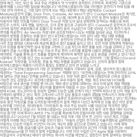
현재 예산, 아산, 부산 등 국내 주요 거점에서 약 175명의 임직원이 근무하며, 회계연도 기준으로
올해 매출 1,300억원 달성을 예상합니다.”유진에스엠알시의 대표 아이템은 운전자가 차에 탔을 때
가장 먼저 마주하고, 가장 많이 만지게 되는 핵심 내장재다.핵심 내장재로는 Cockpit
Module(운전석 모듈), Door Trim, Console, Air Vent가 있다. Cockpit Module은 계기판,
네비게이션을 포함한 인포테인먼트, 공조 시스템, 에어백 등과 같은 안전 및 편의 부품이 집약된
자동차의 메인 컨트롤 타워다. Door Trim은 차량 도어 실내 양측면에 장착되는 제품으로 파워
윈도우 스위치, 내측 핸들, 암레스트, 도어 포켓 등으로 구성되어 있다. Console은 운전석과 조수석
사이에 설치된 복합부품으로 컵홀더 및 트레이 등의 수납공간과 각종 모바일 기기의 충전기 등의
편의를 제공한다. Air Vent는 차량 내부 공조장치에서 나오는 바람을 실내로 공급, 차단하거나
바람의 방향을 조절하는 부품 등이 있다.유진에스엠알시는 이와 같이 내장 핵심 대형 부품을
중심으로 제품 포트폴리오를 구축하고 있다. 운전자의 안전성과 편의 기능을 통합한 칵핏 모듈을
사전 조립 형태로 OEM사에 제공해 품질과 생산 효율을 높이고 있다. 또한 차량 양측면에 적용되는
도어 트림을 통해 안락한 실내 환경을 구현하고 소음 차단과 측면 충돌 보호 기능을 강화하고 있다.
더불어 콘솔 시스템을 통해 수납 기능과 주요 편의 스위치를 통합해 사용자 경험을 향상하고 있으며,
에어벤트 기술을 통해 공기 흐름을 정밀하게 제어하여 쾌적한 실내 공조 환경을 구현하고 있다.“최근
시장에서 큰 인기를 얻고 있는 KGM의 ‘액티언(Actyon)’과 르노코리아의 ‘그랑 콜레오스(Grand
Koleos)’ 칵핏모듈, 도어트림, 콘솔 등 핵심 부품을 공급하고 있습니다. 신차의 흥행과 함께
유진에스엠알시 제품의 디자인과 품질도 호평받고 있어 큰 보람을 느끼고
있습니다.”유진에스엠알시의 가장 큰 경쟁력은 제품의 기획부터 설계, 검증, 생산까지 원스톱으로
제공하는 ‘Total Engineering Solution’ 역량에 있다. “유진에스엠알시는 전체 관리직의 20%
에 달하는 전문 R&D 인력을 보유하고 있습니다. 외부 의존 없이 자체 시험장비로 신뢰성 검증이
가능한 것도 강점입니다. 유진에스엠알시는 국내 자동차 설계, 개발, 제조 KNOW HOW를
바탕으로 국내 생산을 진행할 뿐 아니라, 해외 생산 요청에 대해서는 국내 자체 설계 개발 역량을
바탕으로 마더슨그룹의 해외 생산지를 활용하여 대응할 수 있는 장점이 있습니다.”유진에스엠알시는
현재 KGM, 르노코리아 등 완성차 업체와 단순한 납품 관계가 아닌 ‘전략적 파트너’로 신차 개발 초기
단계부터 협력하고 있다. 특히 고객사의 니즈인 감성 품질과 사용자 경험을 만족시키기 위해 선행
연구를 제안하고, 문제를 사전에 해결하는 솔루션 프로바이더로서의 역할을 강화하고 있다.“최근에는
보유 중인 칵핏모듈·콘솔·도어트림·에어벤트의 설계 역량과 다년간 축적해 온 모듈 생산 라인 운영
노하우를 기반으로, 현대자동차·기아자동차 등 국내 주요 완성차 사를 대상으로 적극적인 영업
활동을 전개하고 있습니다. 유진에스엠알시는 2026년부터 향후 3년 동안 과거 평균 대비 100%
이상 증가한 자체 투자(CAPEX 7% 이상)를 확보해 미래 모빌리티에 대한 대응 경쟁력을 강화할
예정입니다.”2025년 7월 취임한 황 대표는 취임 직후 가장 먼저 한 고민이 ‘30년 제조 기업을
어떻게 미래형 혁신기업으로 바꿀 것인가’였다. “자동차 산업이 전기차와 자율주행차로 급변하면서,
자동차는 단순한 이동의 수단만이 아니라, 제2의 생활 공간으로 진화하고 있습니다. 이에 맞춰
우리도 단순 부품 공급사를 넘어 감성과 기술로 미래 모빌리티의 공간의 가치를 창조한다는 새로운
미션(Mission)을 전 직원과 함께 수립했습니다. 이번 미션 수립은 단기 Agile 팀을 사원부터
차장급까지 구성해 MZ세대가 생각하는 회사의 미션을 제안받고, 임원진이 함께 참여하는 형태로