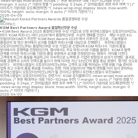
.news-wrap{ max-width: 600px; /* 본문 폭(원하는 대로 760~1024px 추천) */
margin: 0 auto; /* 가운데 정렬 */ padding: 0 24px; /* 모바일/좁은 화면 좌우 여백 */ } /*
이미지가 가운데로 오도록(원하면) */ .news-wrap img{ display: block; max-width:
100%; height: auto; margin: 0 auto; /* 이미지 가운데 */ }
2026-04-09
미디어뉴스
KGM Best Partners Award 품질혁신부문 수상
▪ KGM Best Award 2025 품질혁신부문 수상 기업으로 선정 유진에스엠알시 오토모티브테크노
㈜가 ‘KGM 파트너스 데이 2026’에서 품질혁신부문 수상의 영예를 안았다. 해당 수상은 KG
모빌리티(KGM)가 주관한 ‘KGM Best Award 2025’에서 이루어진 것으로, 기술개발과
품질관리 및 혁신 분야에서 성과를 창출한 파트너사를 대상으로 진행됐다. 유진에스엠알시
오토모티브테크노㈜는 품질혁신부문 수상 기업으로 선정되며 KGM 파트너사 가운데 품질
분야에서의 경쟁력을 인정받았으며, 행사에서도 주요 파트너사로 이름을 올렸다. KGM과 협력
관계를 이어온 파트너사들 가운데 품질 부문에서 성과를 인정받았다는 점에서 의미를 더한다.
고객에게 최고의 품질을 제공하고자 지속적으로 노력해 온 기업의 방향성과 성과가 반영된 결과로,
제품 경쟁력과 소비자 만족도를 높이기 위해 이어온 지난 33년간의 품질 중심 경영이 평가된 것으로
보인다. 유진에스엠알시 오토모티브테크노㈜는 고객의 요구를 뛰어넘는 선행 부품 기술 준비와
업계 최고 수준의 품질 확보를 지속하는 한편, 미래 모빌리티의 역동적 변화를 미리 앞서 준비하는
유진에스엠알시 오토모티브테크노㈜가 될 것이라고 밝혔다 유진에스엠알시 유진SMRC
유진에스엠알시 오토모티브테크노 관련기사 : KGM 공식홈페이지 .news-wrap{ max-width:
600px; /* 본문 폭(원하는 대로 760~1024px 추천) */ margin: 0 auto; /* 가운데 정렬 */
padding: 0 24px; /* 모바일/좁은 화면 좌우 여백 */ } /* 이미지가 가운데로 오도록(원하면) */
.news-wrap img{ display: block; max-width: 100%; height: auto; margin: 0
auto; /* 이미지 가운데 */ }
2026-04-03