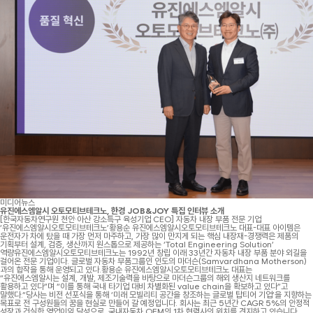
미디어뉴스
유진에스엠알시 오토모티브테크노, 한경 JOB&JOY 특집 인터뷰 소개
[한국자동차연구원 천안·아산 강소특구 육성기업 CEO] 자동차 내장 부품 전문 기업
‘유진에스엠알시오토모티브테크노’황용순 유진에스엠알시오토모티브테크노 대표-대표 아이템은
운전자가 차에 탔을 때 가장 먼저 마주하고, 가장 많이 만지게 되는 핵심 내장재-경쟁력은 제품의
기획부터 설계, 검증, 생산까지 원스톱으로 제공하는 ‘Total Engineering Solution’
역량유진에스엠알시오토모티브테크노는 1992년 창립 이래 33년간 자동차 내장 부품 분야 외길을
걸어온 전문 기업이다. 글로벌 자동차 부품그룹인 인도의 마더슨(Samvardhana Motherson)
과의 합작을 통해 운영되고 있다.황용순 유진에스엠알시오토모티브테크노 대표는
“유진에스엠알시는 설계, 개발, 제조기술력을 바탕으로 마더슨그룹의 해외 생산지 네트워크를
활용하고 있다”며 “이를 통해 국내 타기업 대비 차별화된 value chain을 확보하고 있다”고
말했다.“당사는 비전 선포식을 통해 ‘미래 모빌리티 공간을 창조하는 글로벌 탑티어 기업’을 지향하는
목표로 전 구성원들의 꿈을 현실로 만들어 갈 예정입니다. 회사는 최근 5년간 CAGR 5%의 안정적
성장과 건실한 영업이익 달성으로, 국내자동차 OEM의 1차 협력사의 위치를 견지하고 있습니다.