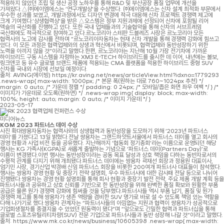
적용하지 않았던 조립 및 생산 공정 노하우를 통해 R&D 및 부산공장 품질 업무에 개선을
가져왔다.△㈜에이엠에스는 ‘연구개발상’을 수상했다. ㈜에이엠에스는 신차 설계 최적화 부문에서
우수한 성과를 보였고, 개발과정에서도 디자인 변경에 적극 대응해 신차 프로젝트 경쟁력 제고에
크게 기여했다.‘상생협력상’을 받은 △오스템은 정부 지원과제에 선정되어 신차에 포함될 리어
액슬의 국산화를 진행하고 있다. 또한 국내 업체들과의 기술협약을 통해 신차의 서브프레임
국산화에도 적극적으로 참여하고 있다.르노코리아 스테판 드블레즈 사장은 르노코리아 모든
협력사의 노고에 감사를 전하며 “르노코리아자동차는 현재 신차 개발을 통해 경쟁력 강화에 힘쓰고
있다. 이 모든 과정은 협력업체와의 상생과 혁신에서 비롯되며, 협력업체와 동반성장하기 위한
노력을 아끼지 않을 것”이라고 말했다.한편, 르노코리아는 지난해 10월 가장 전기차에 가까운
하이브리드 구동 시스템을 자랑하는 XM3 E-TECH 하이브리드를 출시한 데 이어, 내년에는 볼보,
링크앤코 등 유수 글로벌 브랜드 제품에 적용되는 CMA 플랫폼을 적용한 하이브리드 중형 SUV
신차를 국내외 시장에 선보일 예정이다.
출처: AVING(에이빙) https://kr.aving.net/news/articleView.html?idxno=1779293
.news-wrap{ max-width: 1000px; /* 본문 폭(원하는 대로 760~1024px 추천) */
margin: 0 auto; /* 가운데 정렬 */ padding: 0 24px; /* 모바일/좁은 화면 좌우 여백 */ } /*
이미지가 가운데로 오도록(원하면) */ .news-wrap img{ display: block; max-width:
100%; height: auto; margin: 0 auto; /* 이미지 가운데 */ }
2023-05-17
미디어뉴스
KGM 2023 파트너스 데이 수상
사진 확대쌍용자동차는 협력사와의 상생협력과 동반성장을 도모하기 위해 ‘2023년 파트너스
데이’를 가졌다고 13일 밝혔다.전날 쌍용차는 그랜드하얏트서울에서 파트너스 데이를 열고 회사의
경영 현황과 사업 비전 등을 공유했다. 지난해까지 ‘협동회 정기총회’라는 이름으로 운영되던 해당
행사는 KG 가족사(KGPA)로 새롭게 출발하는 기념으로 ‘파트너스 데이(Partners Day)’로
이름이 변경됐다.이번 행사는 동반성장이라는 공동 목표 달성과 상호 책임을 다하는 동반자로서의
수평적 관계를 다지기 위해 개최됐다.파트너스 데이에는 쌍용차 곽재선 회장과 정용원 대표이사,
엄기민 사장, 경기산업 박경배 신임 파트너스 회장을 비롯한 200여개 파트너사 대표들이 참석했다.
행사는 쌍용차 경영 현황 및 중장기 전략 설명회, 우수 파트너사에 대한 감사패 전달 등으로 나뉘어
진행됐다.쌍용차는 경영 현황 설명회를 통해 회사 현황과 중장기 발전 전략, 주요 제품 개발 계획 등을
파트너사들과 공유하고 상호 신뢰를 기반으로 한 동반성장을 위해 완벽한 품질 확보와 원활한 부품
공급은 물론 원가 경쟁력 강화에 힘써줄 것을 당부했다.파트너사들 역시 부품 납기, 품질 및 원가
경쟁력 제고를 통해 쌍용차가 생존 역량을 겸비한 SUV 명가로 바로 설 수 있도록 책임 있는 역할을
다해 나가기로 했다.쌍용차 관계자는 “파트너사들의 아낌없는 지원과 협력이 쌍용차가 성공적으로
기업회생절차를 종결지을 수 있었던 원동력이 됐다”며 “앞으로도 긴밀한 협력과 파트너십을 통해
글로벌 스포츠유틸리티차량(SUV) 전문 기업으로 파트너사들과 동반 성장해 나갈 것”이라고 말했다.
출처: https://www.mk.co.kr/news/business/10605398 .news-wrap{ max-width: