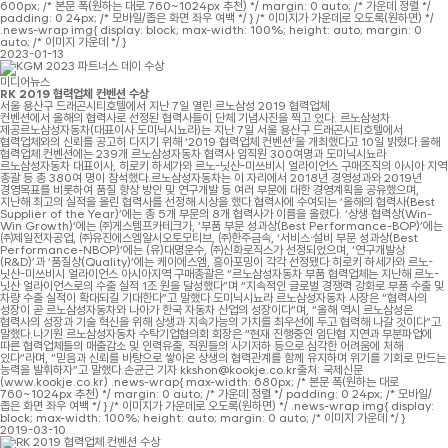
600px; /* 본문 폭(원하는 대로 760~1024px 추천) */ margin: 0 auto; /* 가운데 정렬 */
padding: 0 24px; /* 모바일/좁은 화면 좌우 여백 */ } /* 이미지가 가운데로 오도록(원하면) */
.news-wrap img{ display: block; max-width: 100%; height: auto; margin: 0
auto; /* 이미지 가운데 */ }
2023-01-13
미디어뉴스
RK 2019 협력업체 컨벤션 수상
서울 용산구 드래곤시티호텔에서 지난 7일 열린 르노삼성 2019 협력업체
컨벤션에서 올해의 협력사로 선정된 협력사들이 단체 기념사진을 찍고 있다. 르노삼성차
제공르노삼성자동차(대표이사 도미닉시뇨라)는 지난 7일 서울 용산구 드래곤시티호텔에서
협력업체와의 신뢰를 공고히 다지기 위해 ‘2019 협력업체 컨벤션’을 개최했다고 10일 밝혔다.올해
협력업체 컨벤션에는 239개 르노삼성자동차 협력사 임직원 300여명과 도미닉시뇨라
르노삼성자동차 대표이사, 히로키 하세가와 르노-닛산-미쓰비시 얼라이언스 구매조직의 아시아 지역
총괄 등 총 380여 명이 참석했다.르노삼성자동차는 이 자리에서 2018년 경영성과와 2019년
경영목표를 비롯하여 품질 향상 방안 및 연구개발 등 여러 부문에 대한 경영계획을 공유했으며,
지난해 최고의 실적을 올린 협력사를 선정해 시상을 했다.협력사에 수여되는 ‘올해의 협력사(Best
Supplier of the Year)’에는 총 5개 부문의 8개 협력사가 이름을 올렸다. ‘상생 협력상(Win-
Win Growth)’에는 ㈜게스템프카테크가, ‘부품 부문 성과상(Best Performance-BOP)’에는
㈜제일전자공업, ㈜유진에스엠알시오토모티브, ㈜한주금속, ‘서비스·설비 부문 성과상(Best
Performance-NBOP)’에는 (유)대명운수, ㈜신화로직스가 선정되었으며, ‘연구개발상
(R&D)’과 ‘품질상(Quality)’에는 케이에스엠, 흥아포밍이 각각 선정됐다.히로키 하세가와 르노-
닛산-미쓰비시 얼라이언스 아시아지역 구매총괄은 “르노삼성자동차 부품 협력업체는 지난해 르노-
닛산 얼라이언스로의 수출 실적 1조 원을 달성했다”며 “지속적인 글로벌 경쟁력 강화로 부품 수출 및
차량 수출 실적이 확대되길 기대한다”고 말했다.도미닉시뇨라 르노삼성자동차 사장은 “협력사의
성장이 곧 르노삼성자동차와 나아가 한국 자동차 산업의 성장이다”며, “올해 역시 르노삼성은
협력사의 성장과 기술 혁신을 위해 상생과 지속가능의 가치를 최우선에 두고 협력해 나갈 것이다”고
말했다.나기원 르노삼성자동차 수탁기업협의회 회장은 “현재 진행중인 임단협 지연과 부분파업에
따른 협력업체들의 매출감소 및 인력유출, 직원들의 사기저하 등으로 심각한 어려움에 처해
있다”라며, “믿음과 신뢰를 바탕으로 쌓아온 상생의 협력관계를 함께 유지하며 위기를 기회로 만드는
능력을 발휘하자”고 말했다.손균근 기자 kkshon@kookje.co.kr출처: 국제신문
(www.kookje.co.kr) .news-wrap{ max-width: 680px; /* 본문 폭(원하는 대로
760~1024px 추천) */ margin: 0 auto; /* 가운데 정렬 */ padding: 0 24px; /* 모바일/
좁은 화면 좌우 여백 */ } /* 이미지가 가운데로 오도록(원하면) */ .news-wrap img{ display:
block; max-width: 100%; height: auto; margin: 0 auto; /* 이미지 가운데 */ }
2019-03-10