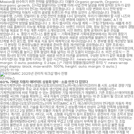
Mission을 완수하기 위한 전략을 설명했습니다. 더불어 Organic growth, Organic +
Inorganic growth, 신사업 발굴이라는 단계별 미래 사업 전략 달성을 위해 임직원 모두가 같은
목표를 향해 나아가야 한다는 메세지를 강조했습니다. 2. 자동차 시장 변화와 자사 전략 방향 —
미래사업전략실 자동차 시장의 글로벌 트렌드와 주요 변화 요인이 소개되었습니다. 전동화,
자율주행, 스마트 모빌리티 등 산업 전반의 흐름을 다시 짚어보며, 우리가 대비해야 할 시장 니즈와
기술 흐름을 이해하는 시간이었습니다. 또한 시장 변화에 대응하기 위한 유진 SMRC A.T.의
미래사업전략 방향을 발표했습니다. 3. 회사 웹사이트 리뉴얼 계획 — IT팀 IT팀에서는 새롭게 추진
중인 대표 홈페이지 리뉴얼 계획을 공유했습니다. 브랜드 이미지 강화, 정보 접근성 향상, 사용자 경험
개선을 목표로 한 주요 개편 사항이 소개되었으며, 시안 화면도 함께 공개되어 높은 관심을
받았습니다. 4. 중장기 비즈니스 플랜 발표 — 기획재경본부 기획재경본부에서는 회사의 중장기
비즈니스 플랜을 발표했습니다. 사업 안정성 확보와 새로운 성장동력을 발굴하기 위한 핵심 전략,
단계별 추진 로드맵, 향후 목표 지표 등이 체계적으로 제시되었습니다. 5. 본부별 중점 개선방안 발표
— 각 본부장 각 본부장님들은 본부별로 준비한 중점 개선방안을 공유했습니다. 업무 프로세스
효율화, 품질 및 서비스 개선, 협업 체계 강화 등 실질적인 개선과제를 중심으로 발표가 이루어졌으며,
부서 간 이해도를 높이고 향후 협업의 폭을 넓히는 데 큰 도움이 되었습니다. 6. 비전 선포식 — 전
직원 회사의 장기적 지향점을 담은 새로운 비전과 미션을 공유하며, 구성원 모두가 같은 목표를 향해
나아가겠다는 뜻을 함께 다지는 뜻 깊은 시간이었습니다. .news-wrap{ max-width: 1024px;
margin: 0 auto; padding: 0 24px; } /* 가운데 정렬용(필요하면 유지) */ .news-wrap
img{ display: block; max-width: 100%; height: auto; margin: 0 auto; }
2025-11-19
미디어뉴스
60% 가벼운 자동차 에어덕트 상용화 임박…소음·안전 다 잡았다
한국기계연구원-유진에스엠알시오토모티브테크노㈜-에스에이치코리아 폼 시트 소재로 경량·기밀
에어덕트 개발향후 주요 국내 자동차 생산업체 공급 예정경량화 에어덕트 시제품/사진=
기계연상용차에 바로 적용할 수 있는 경량화된 기밀 에어덕트가 개발됐다. 기존 프랑스산 에어덕트를
대체할 국산화 기술을 확보하고, 국내 자동차 산업의 자립도를 높이는 데 큰 도움이 될 것으로 보인다.
한국기계연구원(기계연) 부산기계기술연구센터 배승훈 선임연구원팀과
유진에스엠알시오토모티브테크노(이하 유진SMRC A.T), 에스에이치코리아 연구팀은 자동차 콕핏
모듈의 에어덕트 제조 기술을 획기적으로 개선하고 성능평가에서 완성차 규격을 만족해 상용화를
앞두고 있다고 2일 밝혔다.콕핏 모듈은 자동차 운전석을 구성하는 핵심 부품들의 통합된 기본 단위를
말한다. 계기판, 공조장치, 라디오, 시계, 소형품 수납장치 등이 포함된다. 운전자의 기능 조작과 정보
확인이 쉽도록 설계됐으며, 디자인, 편의성, 안전성 측면에서 매우 중요한 부품이다.기존 에어덕트는
고밀도 폴리에틸렌(HDPE) 소재로 제작돼 무겁고 단열 성능이 부족해 열 손실이 컸다. 또 조립
과정의 불편성과 소음 발생 등의 문제가 있었다. 이로 인해 차량 연비 저하와 승차감 불편 등을
초래했다. 사고 시 덕트가 깨져 운전자를 상해할 수 있는 안전 문제도 있었다.경량화 덕트 진동평가/
사진=기계연이번에 공동연구팀이 개발한 에어덕트는 폼 시트를 활용해 기존 제품 대비 무게를 약