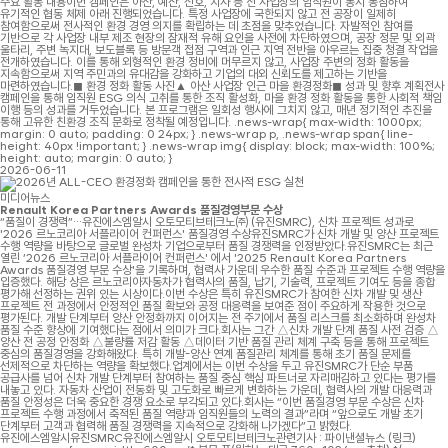
주요 활동 내용이번 캠페인은 아산, 예산, 신호, 지사 등 전 사업장의 임직원이 동시 동참하여
유기적인 협동 체제 아래 진행되었습니다. 특정 사업장에 국한되지 않고 전 공장이 일제히
참여함으로써 전사적인 환경 경영 의지를 확립하는 데 초점을 맞추었습니다. 자발적인 참여를
기반으로 각 사업장 내부 제조 현장의 잠재적 유해 요인을 사전에 차단하였으며, 공장 정문 및 외곽
울타리, 주변 녹지대, 보도블록 등 방문객 접점 구역과 인근 지역 전반을 아우르는 집중 청결 작업을
전개하였습니다. 이를 통해 외형적인 환경 정비에 머무르지 않고, 사업장 주변의 정화 활동을
지속함으로써 지역 주민과의 유대감을 강화하고 기업의 대외 신뢰도를 제고하는 기반을
마련하였습니다.◼ 환경 정화 활동 사진▲ 아산 사업장 인근 마을 환경정화◼ 성과 및 향후 계획전사
캠페인을 통해 임직원 ESG 의식 고취를 통한 조직 활성화, 마을 환경 정화 활동을 통한 사회적 책임
이행 등의 성과를 거두었습니다. 본 프로그램은 일회성 행사에 그치지 않고, 매년 정기적인 추진을
통해 고유한 친환경 조직 문화로 정착될 예정입니다. .news-wrap{ max-width: 1000px;
margin: 0 auto; padding: 0 24px; } .news-wrap p, .news-wrap span{ line-
height: 40px !important; } .news-wrap img{ display: block; max-width: 100%;
height: auto; margin: 0 auto; }
2026-06-11
미디어뉴스
Renault Korea Partners Awards 품질경영부문 수상
“품질이 경쟁력”…유진에스엠알시 오토모티브테크노㈜ (유진SMRC), 신차 프로젝트 성과로
'2026 르노코리아 서플라이어 컨퍼런스' 품질경영 수상유진SMRC가 신차 개발 및 양산 프로젝트
수행 역량을 바탕으로 글로벌 완성차 기업으로부터 품질 경쟁력을 인정받았다.유진SMRC는 최근
열린 ‘2026 르노코리아 서플라이어 컨퍼런스' 에서 '2025 Renault Korea Partners
Awards 품질경영 부문 수상'을 기록하며, 협력사 가운데 우수한 품질 수준과 프로젝트 수행 역량을
입증했다. 해당 상은 르노코리아자동차가 협력사의 품질, 납기, 기술력, 프로젝트 기여도 등을 종합
평가해 선정하는 권위 있는 시상이다.이번 수상은 특히 유진SMRC가 참여한 신차 개발 및 생산
프로젝트 전 과정에서 안정적인 품질 확보와 공정 대응력을 보여준 점이 주요하게 작용한 것으로
평가된다. 개발 단계부터 양산 안정화까지 이어지는 전 주기에서 품질 리스크를 최소화하며 완성차
품질 수준 향상에 기여했다는 점에서 의미가 크다.회사는 그간 △신차 개발 단계 품질 사전 검증 △
양산 전 공정 안정화 △불량률 저감 활동 △데이터 기반 품질 관리 체계 구축 등을 통해 프로젝트
중심의 품질경영을 강화해왔다. 특히 개발-양산 연계 품질관리 체계를 통해 초기 품질 문제를
선제적으로 차단하는 역량을 확보했다.업계에서는 이번 수상을 두고 유진SMRC가 단순 부품
공급사를 넘어 신차 개발 단계부터 참여하는 품질 중심 핵심 파트너로 자리매김하고 있다는 평가를
내놓고 있다. 자동차 산업이 전동화 및 고도화로 빠르게 변화하는 가운데, 협력사의 개발 대응력과
품질 안정성은 더욱 중요한 경쟁 요소로 부각되고 있다.회사는 “이번 품질경영 부문 수상은 신차
프로젝트 수행 과정에서 축적된 품질 역량과 임직원들의 노력의 결과”라며 “앞으로도 개발 초기
단계부터 고객과 협력해 품질 경쟁력을 지속적으로 강화해 나가겠다”고 밝혔다.
유진에스엠알시유진SMRC유진에스엠알시 오토모티브테크노관련기사 : 파이낸셜뉴스 (링크)