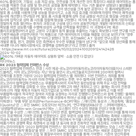
60% 줄였으며, 기밀성, 소음 저감 성능, 안전성을 크게 개선한 것이 특징이다.새로운 에어덕트는 폼
시트를 적용한 진공 성형 및 핫나이프 공정을 통해 제작됐다. 이는 기존 블로우 성형보다 불량률을
낮추고 복잡한 형상을 정밀하게 구현할 수 있어 생산성을 크게 높인 공정이다. 또 폴리에틸렌(PE)
발포 폼 소재를 사용해 단열 성능을 향상시키고, 소음 저감 효과를 극대화해 차량의 연비와 쾌적성을
동시에 개선했다.연구팀은 PE 발포 폼 시트를 예열해 상하 진공 금형상 석션으로 형상을 구현함과
동시에 압착으로 상하 폼 시트를 접합해 형상을 구현했다. 여기에 핫나이프 공정을 통해 가장자리를
정밀하게 최종 절단하는 후처리 과정으로 구성돼 있다.이어 공동연구팀은 개발된 에어덕트의 신뢰성
확보를 위한 성능평가를 수행해 완성차 규격을 만족함을 확인했다. 이 과정에서 PE 혹은
폴리프로필렌(PP)과 같은 고분자 구조물의 동적 물성을 추출하는 기술도 확보했다.이번 연구를 이끈
기계연 배승훈 선임연구원은 "이 제품으로 기존 에어덕트의 단점을 해결할 것으로 보인다"며 "향후
다양한 차종에 적용 가능할 것"이라고 밝혔다. 또한, 유진SMRC A.T. 임성빈 연구소장은 "이번
개발로 품질, 원가, 경량화 모든 측면에서 우수한 부품을 만들어 냈다"며 "앞으로 제품 양산화를 통해
국내뿐 아니라 해외시장에서도 경쟁력을 강화하겠다"라고 전했다.출처
: https://www.mt.co.kr/future/2024/10/02/2024100209124142426
2024-10-02
미디어뉴스
RK 2023 협력업체 컨퍼런스 수상
2023 협력업체 컨퍼런스 전경 │사진 제공-르노코리아자동차르노코리아자동차(대표이사 스테판
드블레즈, 이하 르노코리아)는 지난 16일 용인시 르노테크놀로지코리아에 200여의 협력사
관계자를 초청한 가운데 ‘2023 협력업체 컨퍼런스’를 개최했다. 이번 컨퍼런스 개최를 통해
르노코리아자동차는 자사의 미래 전략을 공유하는 한편, 우수 협력사에 대한 시상을 진행했다.
르노코리아 협력업체 컨퍼런스는 부품협력사와의 지속적인 동반성장을 위해 주요 사업 전략을
공유하고 경쟁력을 강화할 수 있는 방향을 모색하고자 매년 개최되고 있다. 올해는 회사의 친환경
미래 신차 개발 계획과 자동차 테크기업으로 도약하기 위한 발전 방향을 공유하고 이를 위한
부품협력사들의 적극적인 참여와 지원을 요청하는 자리로 진행됐다.컨퍼런스와 함께 진행된 ‘올해의
협력사’ 시상에서는 신차 프로젝트 수행 과정에서 뛰어난 성과를 보인 5개의 우수협력사에 시상이
이뤄졌다. ‘부품 부문 성과상(Performance-BOP)’에는 △애디언트 동성과 △희성촉매, ‘품질상
(Quality)’은 △유진 SMRC 오토모티브 테크노㈜, ‘연구개발상(R&D)’은 △㈜에이엠에스,
‘상생협력상(Win-win Growth)’에는 △오스템이 각각 수상의 영광을 안았다.‘부품 부문
성과상’을 수상한 △애디언트 동성은 디자인 변경, 협력업체 다변화 등 다양한 아이디어를 통해 미래
신차 프로젝트에 기여한 공로를 인정받았다. 같은 부문의 상을 받은 △희성촉매는 촉매로 사용하는
귀금속 재료의 조성변경과 중량저감을 통한 혁신에서 두각을 나타냈다. 이를 통해 효율적인 생산과
제품가격의 경쟁력 확보 측면에서 성과를 낸 동시에 환경 친화적인 제품 제조에도 기여하게 되었다.
르노코리아자동차 ‘2023 협력업체 컨퍼런스’ 참가자들이 기념 사진을 촬영하는 모습 │사진 제공-
르노코리아자동차‘품질상’을 받은 △유진 SMRC 오토모티브 테크노㈜는 새로운 조립생산 방식
적용을 위한 르노코리아 조립 및 품질부서와의 원활한 협의를 통해 기여했다. 기존의 양산차종에