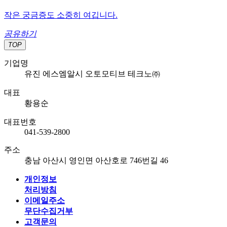
작은 궁금증도 소중히 여깁니다.
공유하기
TOP
기업명
유진 에스엠알시 오토모티브 테크노㈜
대표
황용순
대표번호
041-539-2800
주소
충남 아산시 영인면 아산호로 746번길 46
개인정보
처리방침
이메일주소
무단수집거부
고객문의