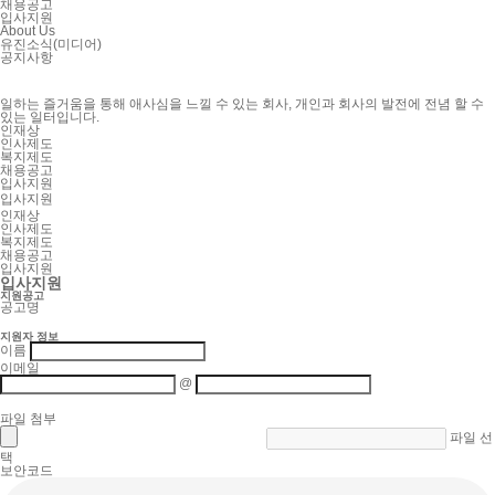
채용공고
입사지원
About Us
유진소식(미디어)
공지사항
일하는 즐거움을 통해 애사심을 느낄 수 있는 회사, 개인과 회사의 발전에 전념 할 수
있는 일터입니다.
인재상
인사제도
복지제도
채용공고
입사지원
입사지원
인재상
인사제도
복지제도
채용공고
입사지원
입사지원
지원공고
공고명
지원자 정보
이름
이메일
@
파일 첨부
파일 선
택
보안코드