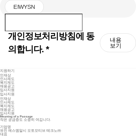
EIWYSN
개인정보처리방침에 동
내용
보기
의합니다.
*
지원하기
인재상
인사제도
복지제도
채용공고
입사지원
입사지원
인재상
인사제도
복지제도
채용공고
입사지원
Meaning of a Passage
작은 궁금증도 소중히 여깁니다.
기업명
유진 에스엠알시 오토모티브 테크노㈜
대표