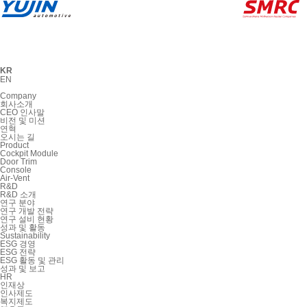
KR
EN
Company
회사소개
CEO 인사말
비전 및 미션
연혁
오시는 길
Product
Cockpit Module
Door Trim
Console
Air-Vent
R&D
R&D 소개
연구 분야
연구 개발 전략
연구 설비 현황
성과 및 활동
Sustainability
ESG 경영
ESG 전략
ESG 활동 및 관리
성과 및 보고
HR
인재상
인사제도
복지제도