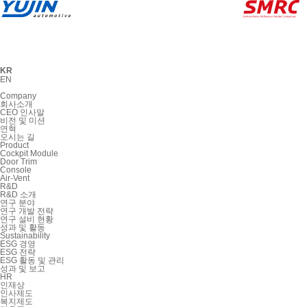
KR
EN
Company
회사소개
CEO 인사말
비전 및 미션
연혁
오시는 길
Product
Cockpit Module
Door Trim
Console
Air-Vent
R&D
R&D 소개
연구 분야
연구 개발 전략
연구 설비 현황
성과 및 활동
Sustainability
ESG 경영
ESG 전략
ESG 활동 및 관리
성과 및 보고
HR
인재상
인사제도
복지제도