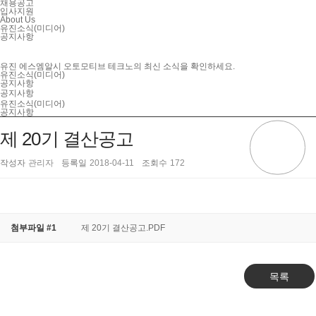
채용공고
입사지원
About Us
유진소식(미디어)
공지사항
유진 에스엠알시 오토모티브 테크노의 최신 소식을 확인하세요.
유진소식(미디어)
공지사항
공지사항
유진소식(미디어)
공지사항
제 20기 결산공고
작성자
관리자
등록일
2018-04-11
조회수
172
첨부파일 #1
제 20기 결산공고.PDF
목록