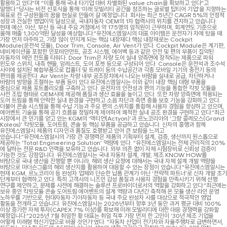
활용하고 있다”며 “이를 통해 국내 타기업 대비 차별화된 value chain을 확보하고 있다”고
말했다.“당사는 비전 선포식을 통해 ‘미래 모빌리티 공간을 창조하는 글로벌 탑티어 기업’을 지향하는
목표로 전 구성원들의 꿈을 현실로 만들어 갈 예정입니다. 회사는 최근 5년간 CAGR 5%의 안정적
성장과 건실한 영업이익 달성으로, 국내자동차 OEM의 1차 협력사의 위치를 견지하고 있습니다.
현재 예산, 아산, 부산 등 국내 주요 거점에서 약 175명의 임직원이 근무하며, 회계연도 기준으로
올해 매출 1,300억원 달성을 예상합니다.”유진에스엠알시의 대표 아이템은 운전자가 차에 탔을 때
가장 먼저 마주하고, 가장 많이 만지게 되는 핵심 내장재다.핵심 내장재로는 Cockpit
Module(운전석 모듈), Door Trim, Console, Air Vent가 있다. Cockpit Module은 계기판,
네비게이션을 포함한 인포테인먼트, 공조 시스템, 에어백 등과 같은 안전 및 편의 부품이 집약된
자동차의 메인 컨트롤 타워다. Door Trim은 차량 도어 실내 양측면에 장착되는 제품으로 파워
윈도우 스위치, 내측 핸들, 암레스트, 도어 포켓 등으로 구성되어 있다. Console은 운전석과 조수석
사이에 설치된 복합부품으로 컵홀더 및 트레이 등의 수납공간과 각종 모바일 기기의 충전기 등의
편의를 제공한다. Air Vent는 차량 내부 공조장치에서 나오는 바람을 실내로 공급, 차단하거나
바람의 방향을 조절하는 부품 등이 있다.유진에스엠알시는 이와 같이 내장 핵심 대형 부품을
중심으로 제품 포트폴리오를 구축하고 있다. 운전자의 안전성과 편의 기능을 통합한 칵핏 모듈을
사전 조립 형태로 OEM사에 제공해 품질과 생산 효율을 높이고 있다. 또한 차량 양측면에 적용되는
도어 트림을 통해 안락한 실내 환경을 구현하고 소음 차단과 측면 충돌 보호 기능을 강화하고 있다.
더불어 콘솔 시스템을 통해 수납 기능과 주요 편의 스위치를 통합해 사용자 경험을 향상하고 있으며,
에어벤트 기술을 통해 공기 흐름을 정밀하게 제어하여 쾌적한 실내 공조 환경을 구현하고 있다.“최근
시장에서 큰 인기를 얻고 있는 KGM의 ‘액티언(Actyon)’과 르노코리아의 ‘그랑 콜레오스(Grand
Koleos)’ 칵핏모듈, 도어트림, 콘솔 등 핵심 부품을 공급하고 있습니다. 신차의 흥행과 함께
유진에스엠알시 제품의 디자인과 품질도 호평받고 있어 큰 보람을 느끼고
있습니다.”유진에스엠알시의 가장 큰 경쟁력은 제품의 기획부터 설계, 검증, 생산까지 원스톱으로
제공하는 ‘Total Engineering Solution’ 역량에 있다. “유진에스엠알시는 전체 관리직의 20%
에 달하는 전문 R&D 인력을 보유하고 있습니다. 외부 의존 없이 자체 시험장비로 신뢰성 검증이
가능한 것도 강점입니다. 유진에스엠알시는 국내 자동차 설계, 개발, 제조 KNOW HOW를
바탕으로 국내 생산을 진행할 뿐 아니라, 해외 생산 요청에 대해서는 국내 자체 설계 개발 역량을
바탕으로 마더슨그룹의 해외 생산지를 활용하여 대응할 수 있는 장점이 있습니다.”유진에스엠알시는
현재 KGM, 르노코리아 등 완성차 업체와 단순한 납품 관계가 아닌 ‘전략적 파트너’로 신차 개발 초기
단계부터 협력하고 있다. 특히 고객사의 니즈인 감성 품질과 사용자 경험을 만족시키기 위해 선행
연구를 제안하고, 문제를 사전에 해결하는 솔루션 프로바이더로서의 역할을 강화하고 있다.“최근에는
보유 중인 칵핏모듈·콘솔·도어트림·에어벤트의 설계 역량과 다년간 축적해 온 모듈 생산 라인 운영
노하우를 기반으로, 현대자동차·기아자동차 등 국내 주요 완성차 사를 대상으로 적극적인 영업
활동을 전개하고 있습니다. 유진에스엠알시는 2026년부터 향후 3년 동안 과거 평균 대비 100%
이상 증가한 자체 투자(CAPEX 7% 이상)를 확보해 미래 모빌리티에 대한 대응 경쟁력을 강화할
예정입니다.”2025년 7월 취임한 황 대표는 취임 직후 가장 먼저 한 고민이 ‘30년 제조 기업을
어떻게 미래형 혁신기업으로 바꿀 것인가’였다. “자동차 산업이 전기차와 자율주행차로 급변하면서,