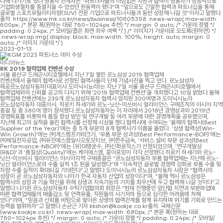
다해 나가기로 했다.쌍용차 관계자는 “파트너사들의 아낌없는 지원과 협력이 쌍용차가 성공적으로
기업회생절차를 종결지을 수 있었던 원동력이 됐다”며 “앞으로도 긴밀한 협력과 파트너십을 통해
글로벌 스포츠유틸리티차량(SUV) 전문 기업으로 파트너사들과 동반 성장해 나갈 것”이라고 말했다.
출처: https://www.mk.co.kr/news/business/10605398 .news-wrap{ max-width:
600px; /* 본문 폭(원하는 대로 760~1024px 추천) */ margin: 0 auto; /* 가운데 정렬 */
padding: 0 24px; /* 모바일/좁은 화면 좌우 여백 */ } /* 이미지가 가운데로 오도록(원하면) */
.news-wrap img{ display: block; max-width: 100%; height: auto; margin: 0
auto; /* 이미지 가운데 */ }
2023-01-13
미디어뉴스
RK 2019 협력업체 컨벤션 수상
서울 용산구 드래곤시티호텔에서 지난 7일 열린 르노삼성 2019 협력업체
컨벤션에서 올해의 협력사로 선정된 협력사들이 단체 기념사진을 찍고 있다. 르노삼성차
제공르노삼성자동차(대표이사 도미닉시뇨라)는 지난 7일 서울 용산구 드래곤시티호텔에서
협력업체와의 신뢰를 공고히 다지기 위해 ‘2019 협력업체 컨벤션’을 개최했다고 10일 밝혔다.올해
협력업체 컨벤션에는 239개 르노삼성자동차 협력사 임직원 300여명과 도미닉시뇨라
르노삼성자동차 대표이사, 히로키 하세가와 르노-닛산-미쓰비시 얼라이언스 구매조직의 아시아 지역
총괄 등 총 380여 명이 참석했다.르노삼성자동차는 이 자리에서 2018년 경영성과와 2019년
경영목표를 비롯하여 품질 향상 방안 및 연구개발 등 여러 부문에 대한 경영계획을 공유했으며,
지난해 최고의 실적을 올린 협력사를 선정해 시상을 했다.협력사에 수여되는 ‘올해의 협력사(Best
Supplier of the Year)’에는 총 5개 부문의 8개 협력사가 이름을 올렸다. ‘상생 협력상(Win-
Win Growth)’에는 ㈜게스템프카테크가, ‘부품 부문 성과상(Best Performance-BOP)’에는
㈜제일전자공업, ㈜유진에스엠알시오토모티브, ㈜한주금속, ‘서비스·설비 부문 성과상(Best
Performance-NBOP)’에는 (유)대명운수, ㈜신화로직스가 선정되었으며, ‘연구개발상
(R&D)’과 ‘품질상(Quality)’에는 케이에스엠, 흥아포밍이 각각 선정됐다.히로키 하세가와 르노-
닛산-미쓰비시 얼라이언스 아시아지역 구매총괄은 “르노삼성자동차 부품 협력업체는 지난해 르노-
닛산 얼라이언스로의 수출 실적 1조 원을 달성했다”며 “지속적인 글로벌 경쟁력 강화로 부품 수출 및
차량 수출 실적이 확대되길 기대한다”고 말했다.도미닉시뇨라 르노삼성자동차 사장은 “협력사의
성장이 곧 르노삼성자동차와 나아가 한국 자동차 산업의 성장이다”며, “올해 역시 르노삼성은
협력사의 성장과 기술 혁신을 위해 상생과 지속가능의 가치를 최우선에 두고 협력해 나갈 것이다”고
말했다.나기원 르노삼성자동차 수탁기업협의회 회장은 “현재 진행중인 임단협 지연과 부분파업에
따른 협력업체들의 매출감소 및 인력유출, 직원들의 사기저하 등으로 심각한 어려움에 처해
있다”라며, “믿음과 신뢰를 바탕으로 쌓아온 상생의 협력관계를 함께 유지하며 위기를 기회로 만드는
능력을 발휘하자”고 말했다.손균근 기자 kkshon@kookje.co.kr출처: 국제신문
(www.kookje.co.kr) .news-wrap{ max-width: 680px; /* 본문 폭(원하는 대로
760~1024px 추천) */ margin: 0 auto; /* 가운데 정렬 */ padding: 0 24px; /* 모바일/