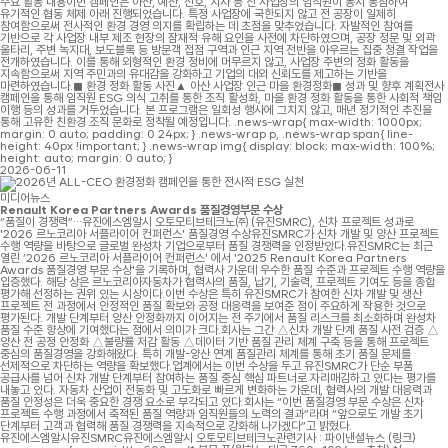
주요 활동 내용이번 캠페인은 아산, 예산, 신호, 지사 등 전 사업장의 임직원이 동시 동참하여
유기적인 협동 체제 아래 진행되었습니다. 특정 사업장에 국한되지 않고 전 공장이 일제히
참여함으로써 전사적인 환경 경영 의지를 확립하는 데 초점을 맞추었습니다. 자발적인 참여를
기반으로 각 사업장 내부 제조 현장의 잠재적 유해 요인을 사전에 차단하였으며, 공장 정문 및 외곽
울타리, 주변 녹지대, 보도블록 등 방문객 접점 구역과 인근 지역 전반을 아우르는 집중 청결 작업을
전개하였습니다. 이를 통해 외형적인 환경 정비에 머무르지 않고, 사업장 주변의 정화 활동을
지속함으로써 지역 주민과의 유대감을 강화하고 기업의 대외 신뢰도를 제고하는 기반을
마련하였습니다.◼ 환경 정화 활동 사진▲ 아산 사업장 인근 마을 환경정화◼ 성과 및 향후 계획전사
캠페인을 통해 임직원 ESG 의식 고취를 통한 조직 활성화, 마을 환경 정화 활동을 통한 사회적 책임
이행 등의 성과를 거두었습니다. 본 프로그램은 일회성 행사에 그치지 않고, 매년 정기적인 추진을
통해 고유한 친환경 조직 문화로 정착될 예정입니다. .news-wrap{ max-width: 1000px;
margin: 0 auto; padding: 0 24px; } .news-wrap p, .news-wrap span{ line-
height: 40px !important; } .news-wrap img{ display: block; max-width: 100%;
height: auto; margin: 0 auto; }
2026-06-11
미디어뉴스
Renault Korea Partners Awards 품질경영부문 수상
“품질이 경쟁력”…유진에스엠알시 오토모티브테크노㈜ (유진SMRC), 신차 프로젝트 성과로
'2026 르노코리아 서플라이어 컨퍼런스' 품질경영 수상유진SMRC가 신차 개발 및 양산 프로젝트
수행 역량을 바탕으로 글로벌 완성차 기업으로부터 품질 경쟁력을 인정받았다.유진SMRC는 최근
열린 ‘2026 르노코리아 서플라이어 컨퍼런스' 에서 '2025 Renault Korea Partners
Awards 품질경영 부문 수상'을 기록하며, 협력사 가운데 우수한 품질 수준과 프로젝트 수행 역량을
입증했다. 해당 상은 르노코리아자동차가 협력사의 품질, 납기, 기술력, 프로젝트 기여도 등을 종합
평가해 선정하는 권위 있는 시상이다.이번 수상은 특히 유진SMRC가 참여한 신차 개발 및 생산
프로젝트 전 과정에서 안정적인 품질 확보와 공정 대응력을 보여준 점이 주요하게 작용한 것으로
평가된다. 개발 단계부터 양산 안정화까지 이어지는 전 주기에서 품질 리스크를 최소화하며 완성차
품질 수준 향상에 기여했다는 점에서 의미가 크다.회사는 그간 △신차 개발 단계 품질 사전 검증 △
양산 전 공정 안정화 △불량률 저감 활동 △데이터 기반 품질 관리 체계 구축 등을 통해 프로젝트
중심의 품질경영을 강화해왔다. 특히 개발-양산 연계 품질관리 체계를 통해 초기 품질 문제를
선제적으로 차단하는 역량을 확보했다.업계에서는 이번 수상을 두고 유진SMRC가 단순 부품
공급사를 넘어 신차 개발 단계부터 참여하는 품질 중심 핵심 파트너로 자리매김하고 있다는 평가를
내놓고 있다. 자동차 산업이 전동화 및 고도화로 빠르게 변화하는 가운데, 협력사의 개발 대응력과
품질 안정성은 더욱 중요한 경쟁 요소로 부각되고 있다.회사는 “이번 품질경영 부문 수상은 신차
프로젝트 수행 과정에서 축적된 품질 역량과 임직원들의 노력의 결과”라며 “앞으로도 개발 초기
단계부터 고객과 협력해 품질 경쟁력을 지속적으로 강화해 나가겠다”고 밝혔다.
유진에스엠알시유진SMRC유진에스엠알시 오토모티브테크노관련기사 : 파이낸셜뉴스 (링크)