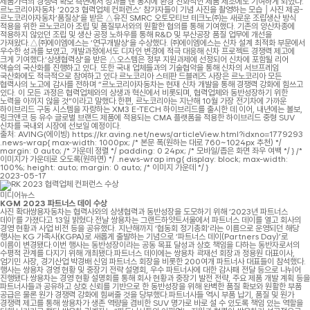
제품가격의 경쟁력 확보 측면에서 성과를 낸 동시에 환경 친화적인 제품 제조에도 기여하게 되었다.
르노코리아자동차 ‘2023 협력업체 컨퍼런스’ 참가자들이 기념 사진을 촬영하는 모습 │사진 제공-
르노코리아자동차‘품질상’을 받은 △유진 SMRC 오토모티브 테크노㈜는 새로운 조립생산 방식
적용을 위한 르노코리아 조립 및 품질부서와의 원활한 협의를 통해 기여했다. 기존의 양산차종에
적용하지 않았던 조립 및 생산 공정 노하우를 통해 R&D 및 부산공장 품질 업무에 개선을
가져왔다.△㈜에이엠에스는 ‘연구개발상’을 수상했다. ㈜에이엠에스는 신차 설계 최적화 부문에서
우수한 성과를 보였고, 개발과정에서도 디자인 변경에 적극 대응해 신차 프로젝트 경쟁력 제고에
크게 기여했다.‘상생협력상’을 받은 △오스템은 정부 지원과제에 선정되어 신차에 포함될 리어
액슬의 국산화를 진행하고 있다. 또한 국내 업체들과의 기술협약을 통해 신차의 서브프레임
국산화에도 적극적으로 참여하고 있다.르노코리아 스테판 드블레즈 사장은 르노코리아 모든
협력사의 노고에 감사를 전하며 “르노코리아자동차는 현재 신차 개발을 통해 경쟁력 강화에 힘쓰고
있다. 이 모든 과정은 협력업체와의 상생과 혁신에서 비롯되며, 협력업체와 동반성장하기 위한
노력을 아끼지 않을 것”이라고 말했다.한편, 르노코리아는 지난해 10월 가장 전기차에 가까운
하이브리드 구동 시스템을 자랑하는 XM3 E-TECH 하이브리드를 출시한 데 이어, 내년에는 볼보,
링크앤코 등 유수 글로벌 브랜드 제품에 적용되는 CMA 플랫폼을 적용한 하이브리드 중형 SUV
신차를 국내외 시장에 선보일 예정이다.
출처: AVING(에이빙) https://kr.aving.net/news/articleView.html?idxno=1779293
.news-wrap{ max-width: 1000px; /* 본문 폭(원하는 대로 760~1024px 추천) */
margin: 0 auto; /* 가운데 정렬 */ padding: 0 24px; /* 모바일/좁은 화면 좌우 여백 */ } /*
이미지가 가운데로 오도록(원하면) */ .news-wrap img{ display: block; max-width:
100%; height: auto; margin: 0 auto; /* 이미지 가운데 */ }
2023-05-17
미디어뉴스
KGM 2023 파트너스 데이 수상
사진 확대쌍용자동차는 협력사와의 상생협력과 동반성장을 도모하기 위해 ‘2023년 파트너스
데이’를 가졌다고 13일 밝혔다.전날 쌍용차는 그랜드하얏트서울에서 파트너스 데이를 열고 회사의
경영 현황과 사업 비전 등을 공유했다. 지난해까지 ‘협동회 정기총회’라는 이름으로 운영되던 해당
행사는 KG 가족사(KGPA)로 새롭게 출발하는 기념으로 ‘파트너스 데이(Partners Day)’로
이름이 변경됐다.이번 행사는 동반성장이라는 공동 목표 달성과 상호 책임을 다하는 동반자로서의
수평적 관계를 다지기 위해 개최됐다.파트너스 데이에는 쌍용차 곽재선 회장과 정용원 대표이사,
엄기민 사장, 경기산업 박경배 신임 파트너스 회장을 비롯한 200여개 파트너사 대표들이 참석했다.
행사는 쌍용차 경영 현황 및 중장기 전략 설명회, 우수 파트너사에 대한 감사패 전달 등으로 나뉘어
진행됐다.쌍용차는 경영 현황 설명회를 통해 회사 현황과 중장기 발전 전략, 주요 제품 개발 계획 등을
파트너사들과 공유하고 상호 신뢰를 기반으로 한 동반성장을 위해 완벽한 품질 확보와 원활한 부품
공급은 물론 원가 경쟁력 강화에 힘써줄 것을 당부했다.파트너사들 역시 부품 납기, 품질 및 원가
경쟁력 제고를 통해 쌍용차가 생존 역량을 겸비한 SUV 명가로 바로 설 수 있도록 책임 있는 역할을