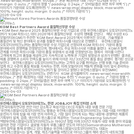
.news-wrap{ max-width: 600px; /* 본문 폭(원하는 대로 760~1024px 추천) */
margin: 0 auto; /* 가운데 정렬 */ padding: 0 24px; /* 모바일/좁은 화면 좌우 여백 */ } /*
이미지가 가운데로 오도록(원하면) */ .news-wrap img{ display: block; max-width:
100%; height: auto; margin: 0 auto; /* 이미지 가운데 */ }
2026-04-09
미디어뉴스
KGM Best Partners Award 품질혁신부문 수상
▪ KGM Best Award 2025 품질혁신부문 수상 기업으로 선정 유진에스엠알시 오토모티브테크노
㈜가 ‘KGM 파트너스 데이 2026’에서 품질혁신부문 수상의 영예를 안았다. 해당 수상은 KG
모빌리티(KGM)가 주관한 ‘KGM Best Award 2025’에서 이루어진 것으로, 기술개발과
품질관리 및 혁신 분야에서 성과를 창출한 파트너사를 대상으로 진행됐다. 유진에스엠알시
오토모티브테크노㈜는 품질혁신부문 수상 기업으로 선정되며 KGM 파트너사 가운데 품질
분야에서의 경쟁력을 인정받았으며, 행사에서도 주요 파트너사로 이름을 올렸다. KGM과 협력
관계를 이어온 파트너사들 가운데 품질 부문에서 성과를 인정받았다는 점에서 의미를 더한다.
고객에게 최고의 품질을 제공하고자 지속적으로 노력해 온 기업의 방향성과 성과가 반영된 결과로,
제품 경쟁력과 소비자 만족도를 높이기 위해 이어온 지난 33년간의 품질 중심 경영이 평가된 것으로
보인다. 유진에스엠알시 오토모티브테크노㈜는 고객의 요구를 뛰어넘는 선행 부품 기술 준비와
업계 최고 수준의 품질 확보를 지속하는 한편, 미래 모빌리티의 역동적 변화를 미리 앞서 준비하는
유진에스엠알시 오토모티브테크노㈜가 될 것이라고 밝혔다 유진에스엠알시 유진SMRC
유진에스엠알시 오토모티브테크노 관련기사 : KGM 공식홈페이지 .news-wrap{ max-width:
600px; /* 본문 폭(원하는 대로 760~1024px 추천) */ margin: 0 auto; /* 가운데 정렬 */
padding: 0 24px; /* 모바일/좁은 화면 좌우 여백 */ } /* 이미지가 가운데로 오도록(원하면) */
.news-wrap img{ display: block; max-width: 100%; height: auto; margin: 0
auto; /* 이미지 가운데 */ }
2026-04-03
미디어뉴스
유진에스엠알시 오토모티브테크노, 한경 JOB&JOY 특집 인터뷰 소개
[한국자동차연구원 천안·아산 강소특구 육성기업 CEO] 자동차 내장 부품 전문 기업
‘유진에스엠알시오토모티브테크노’황용순 유진에스엠알시오토모티브테크노 대표-대표 아이템은
운전자가 차에 탔을 때 가장 먼저 마주하고, 가장 많이 만지게 되는 핵심 내장재-경쟁력은 제품의
기획부터 설계, 검증, 생산까지 원스톱으로 제공하는 ‘Total Engineering Solution’
역량유진에스엠알시오토모티브테크노는 1992년 창립 이래 33년간 자동차 내장 부품 분야 외길을
걸어온 전문 기업이다. 글로벌 자동차 부품그룹인 인도의 마더슨(Samvardhana Motherson)
과의 합작을 통해 운영되고 있다.황용순 유진에스엠알시오토모티브테크노 대표는
“유진에스엠알시는 설계, 개발, 제조기술력을 바탕으로 마더슨그룹의 해외 생산지 네트워크를