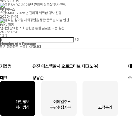
2026-01-19
미디어뉴스
유진SMRC 2025년 관리직 워크샵 행사 진행
2025-11-19
ESG 활동
임직원 참여형 사회공헌을 통한 글로벌 나눔 실천
2025-11-01
1
2
3
/
3
Meaning of a Passage
작은 궁금증도 소중히 여깁니다.
기업명
유진 에스엠알시 오토모티브 테크노㈜
대
대표
황용순
주
개인정보
이메일주소
처리방침
무단수집거부
고객문의