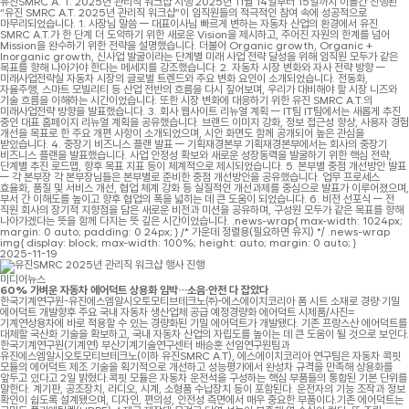
유진SMRC A. T. 2025년 관리직 워크샵 시행 2025년 11월 14일부터 15일까지 이틀간 진행된
“유진 SMRC A.T. 2025년 관리직 워크샵”이 임직원들의 적극적인 참여 속에 성공적으로
마무리되었습니다. 1. 사장님 말씀 — 대표이사님 빠르게 변하는 자동차 산업의 환경에서 유진
SMRC A.T.가 한 단계 더 도약하기 위한 새로운 Vision을 제시하고, 주어진 자원의 한계를 넘어
Mission을 완수하기 위한 전략을 설명했습니다. 더불어 Organic growth, Organic +
Inorganic growth, 신사업 발굴이라는 단계별 미래 사업 전략 달성을 위해 임직원 모두가 같은
목표를 향해 나아가야 한다는 메세지를 강조했습니다. 2. 자동차 시장 변화와 자사 전략 방향 —
미래사업전략실 자동차 시장의 글로벌 트렌드와 주요 변화 요인이 소개되었습니다. 전동화,
자율주행, 스마트 모빌리티 등 산업 전반의 흐름을 다시 짚어보며, 우리가 대비해야 할 시장 니즈와
기술 흐름을 이해하는 시간이었습니다. 또한 시장 변화에 대응하기 위한 유진 SMRC A.T.의
미래사업전략 방향을 발표했습니다. 3. 회사 웹사이트 리뉴얼 계획 — IT팀 IT팀에서는 새롭게 추진
중인 대표 홈페이지 리뉴얼 계획을 공유했습니다. 브랜드 이미지 강화, 정보 접근성 향상, 사용자 경험
개선을 목표로 한 주요 개편 사항이 소개되었으며, 시안 화면도 함께 공개되어 높은 관심을
받았습니다. 4. 중장기 비즈니스 플랜 발표 — 기획재경본부 기획재경본부에서는 회사의 중장기
비즈니스 플랜을 발표했습니다. 사업 안정성 확보와 새로운 성장동력을 발굴하기 위한 핵심 전략,
단계별 추진 로드맵, 향후 목표 지표 등이 체계적으로 제시되었습니다. 5. 본부별 중점 개선방안 발표
— 각 본부장 각 본부장님들은 본부별로 준비한 중점 개선방안을 공유했습니다. 업무 프로세스
효율화, 품질 및 서비스 개선, 협업 체계 강화 등 실질적인 개선과제를 중심으로 발표가 이루어졌으며,
부서 간 이해도를 높이고 향후 협업의 폭을 넓히는 데 큰 도움이 되었습니다. 6. 비전 선포식 — 전
직원 회사의 장기적 지향점을 담은 새로운 비전과 미션을 공유하며, 구성원 모두가 같은 목표를 향해
나아가겠다는 뜻을 함께 다지는 뜻 깊은 시간이었습니다. .news-wrap{ max-width: 1024px;
margin: 0 auto; padding: 0 24px; } /* 가운데 정렬용(필요하면 유지) */ .news-wrap
img{ display: block; max-width: 100%; height: auto; margin: 0 auto; }
2025-11-19
미디어뉴스
60% 가벼운 자동차 에어덕트 상용화 임박…소음·안전 다 잡았다
한국기계연구원-유진에스엠알시오토모티브테크노㈜-에스에이치코리아 폼 시트 소재로 경량·기밀
에어덕트 개발향후 주요 국내 자동차 생산업체 공급 예정경량화 에어덕트 시제품/사진=
기계연상용차에 바로 적용할 수 있는 경량화된 기밀 에어덕트가 개발됐다. 기존 프랑스산 에어덕트를
대체할 국산화 기술을 확보하고, 국내 자동차 산업의 자립도를 높이는 데 큰 도움이 될 것으로 보인다.
한국기계연구원(기계연) 부산기계기술연구센터 배승훈 선임연구원팀과
유진에스엠알시오토모티브테크노(이하 유진SMRC A.T), 에스에이치코리아 연구팀은 자동차 콕핏
모듈의 에어덕트 제조 기술을 획기적으로 개선하고 성능평가에서 완성차 규격을 만족해 상용화를
앞두고 있다고 2일 밝혔다.콕핏 모듈은 자동차 운전석을 구성하는 핵심 부품들의 통합된 기본 단위를
말한다. 계기판, 공조장치, 라디오, 시계, 소형품 수납장치 등이 포함된다. 운전자의 기능 조작과 정보
확인이 쉽도록 설계됐으며, 디자인, 편의성, 안전성 측면에서 매우 중요한 부품이다.기존 에어덕트는