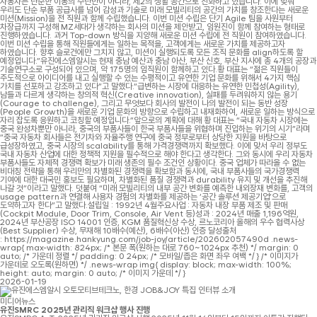
자동차는 단순한 이동의 수단만이 아니라, 제2의 생활 공간으로 진화하고 있습니다. 이에 맞춰
우리도 단순 부품 공급사를 넘어 감성과 기술로 미래 모빌리티의 공간의 가치를 창조한다는 새로운
미션(Mission)을 전 직원과 함께 수립했습니다. 이번 미션 수립은 단기 Agile 팀을 사원부터
차장급까지 구성해 MZ세대가 생각하는 회사의 미션을 제안받고, 임원진이 함께 참여하는 형태로
진행하였습니다. 과거 Top-down 방식을 지양해 새로운 미션 수립에 전 직원이 참여하였습니다.
이번 미션 수립을 통해 직원들에게는 일하는 목적을, 고객에게는 새로운 가치를 제공하고자
하였습니다. 향후 슬로건에만 그치지 않고, 미션이 실행되도록 모든 조직 문화를 align하도록 할
예정입니다.”유진에스엠알시는 현재 충남 예산과 충남 아산, 부산 신호, 부산 지사에 총 4개의 공장과
기술연구소로 구성되어 있으며, 약 175명의 임직원이 함께하고 있다.황 대표는 “젊은 직원들이
주도적으로 아이디어를 내고 실행할 수 있는 수평적이고 유연한 기업 문화를 위해서 4가지 핵심
가치를 선포하고 강조하고 있다”고 말했다.“급변하는 시장에 대응하는 유연한 민첩성(Agility),
남들과 다르게 생각하는 창의적 혁신(Creative innovation), 실패를 두려워하지 않는 용기
(Courage to challenge), 그리고 무엇보다 회사의 발전이 나의 발전이 되는 동반 성장
(People Growth)을 새로운 기업 문화의 방향으로 수립하고 내재화하여, 새로운 일하는 방식으로
자리 잡도록 응원하고 코칭할 예정입니다.”앞으로의 계획에 대해 황 대표는 “국내 자동차 시장에는
중국 완성차뿐만 아니라, 중국의 부품사들이 한국 부품사들을 위협하며 진입하는 위기의 시기”라며
“중국 자동차 회사들은 전기차와 자율주행 연구에 중국 정부로부터 상당한 지원을 바탕으로
급성장하였고, 중국 시장의 scalability를 통해 가격경쟁력까지 확보했다. 이에 맞서 우리 정부도
국내 자동차 산업에 대한 정책적 지원을 필수적으로 해야 한다고 생각한다. 그와 동시에 우리 자동차
부품사들도 자체적 경쟁력 확보가 미래 생존의 필수 조건인 상황이다. 중국 업체가 따라올 수 없는
비대칭 전략을 통해 우리만의 차별화된 경쟁력을 확보함과 동시에, 국내 부품사들의 국가경쟁력
기여에 대한 대국민 홍보도 필요하며, 차별화된 품질 경쟁력과 durability 유지 및 개선을 추진해
나갈 것”이라고 말했다. 덧붙여 “미래 모빌리티의 내부 공간 변화를 예측한 내외장재 변화를, 고객의
usage pattern과 연결해 사용자 경험의 차별화를 제공하는 ‘공간 솔루션 제공기업’으로
도약하고자 한다”고 말했다.설립일 : 1992년 4월주요사업 : 자동차 내장 부품 제조 및 판매
(Cockpit Module, Door Trim, Console, Air Vent 등)성과 : 2024년 매출 1,196억원,
2024년 부산공장 ISO 14001 인증, KGM 품질혁신상 수상, 르노코리아 올해의 우수 협력사상
(Best Supplier) 수상, 무재해 10배수(예산), 6배수(아산) 인증 달성출처
: https://magazine.hankyung.com/job-joy/article/202602057490d .news-
wrap{ max-width: 824px; /* 본문 폭(원하는 대로 760~1024px 추천) */ margin: 0
auto; /* 가운데 정렬 */ padding: 0 24px; /* 모바일/좁은 화면 좌우 여백 */ } /* 이미지가
가운데로 오도록(원하면) */ .news-wrap img{ display: block; max-width: 100%;
height: auto; margin: 0 auto; /* 이미지 가운데 */ }
2026-01-19
미디어뉴스
유진SMRC 2025년 관리직 워크샵 행사 진행