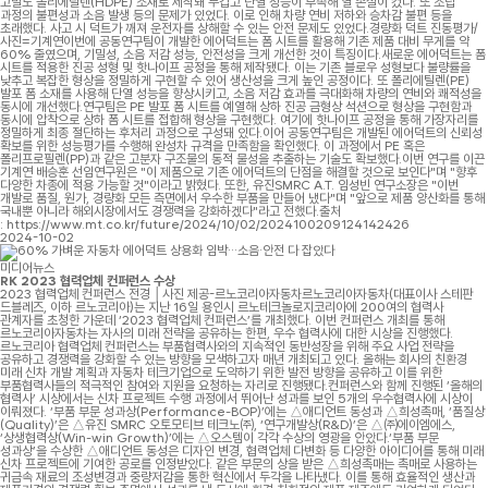
고밀도 폴리에틸렌(HDPE) 소재로 제작돼 무겁고 단열 성능이 부족해 열 손실이 컸다. 또 조립
과정의 불편성과 소음 발생 등의 문제가 있었다. 이로 인해 차량 연비 저하와 승차감 불편 등을
초래했다. 사고 시 덕트가 깨져 운전자를 상해할 수 있는 안전 문제도 있었다.경량화 덕트 진동평가/
사진=기계연이번에 공동연구팀이 개발한 에어덕트는 폼 시트를 활용해 기존 제품 대비 무게를 약
60% 줄였으며, 기밀성, 소음 저감 성능, 안전성을 크게 개선한 것이 특징이다.새로운 에어덕트는 폼
시트를 적용한 진공 성형 및 핫나이프 공정을 통해 제작됐다. 이는 기존 블로우 성형보다 불량률을
낮추고 복잡한 형상을 정밀하게 구현할 수 있어 생산성을 크게 높인 공정이다. 또 폴리에틸렌(PE)
발포 폼 소재를 사용해 단열 성능을 향상시키고, 소음 저감 효과를 극대화해 차량의 연비와 쾌적성을
동시에 개선했다.연구팀은 PE 발포 폼 시트를 예열해 상하 진공 금형상 석션으로 형상을 구현함과
동시에 압착으로 상하 폼 시트를 접합해 형상을 구현했다. 여기에 핫나이프 공정을 통해 가장자리를
정밀하게 최종 절단하는 후처리 과정으로 구성돼 있다.이어 공동연구팀은 개발된 에어덕트의 신뢰성
확보를 위한 성능평가를 수행해 완성차 규격을 만족함을 확인했다. 이 과정에서 PE 혹은
폴리프로필렌(PP)과 같은 고분자 구조물의 동적 물성을 추출하는 기술도 확보했다.이번 연구를 이끈
기계연 배승훈 선임연구원은 "이 제품으로 기존 에어덕트의 단점을 해결할 것으로 보인다"며 "향후
다양한 차종에 적용 가능할 것"이라고 밝혔다. 또한, 유진SMRC A.T. 임성빈 연구소장은 "이번
개발로 품질, 원가, 경량화 모든 측면에서 우수한 부품을 만들어 냈다"며 "앞으로 제품 양산화를 통해
국내뿐 아니라 해외시장에서도 경쟁력을 강화하겠다"라고 전했다.출처
: https://www.mt.co.kr/future/2024/10/02/2024100209124142426
2024-10-02
미디어뉴스
RK 2023 협력업체 컨퍼런스 수상
2023 협력업체 컨퍼런스 전경 │사진 제공-르노코리아자동차르노코리아자동차(대표이사 스테판
드블레즈, 이하 르노코리아)는 지난 16일 용인시 르노테크놀로지코리아에 200여의 협력사
관계자를 초청한 가운데 ‘2023 협력업체 컨퍼런스’를 개최했다. 이번 컨퍼런스 개최를 통해
르노코리아자동차는 자사의 미래 전략을 공유하는 한편, 우수 협력사에 대한 시상을 진행했다.
르노코리아 협력업체 컨퍼런스는 부품협력사와의 지속적인 동반성장을 위해 주요 사업 전략을
공유하고 경쟁력을 강화할 수 있는 방향을 모색하고자 매년 개최되고 있다. 올해는 회사의 친환경
미래 신차 개발 계획과 자동차 테크기업으로 도약하기 위한 발전 방향을 공유하고 이를 위한
부품협력사들의 적극적인 참여와 지원을 요청하는 자리로 진행됐다.컨퍼런스와 함께 진행된 ‘올해의
협력사’ 시상에서는 신차 프로젝트 수행 과정에서 뛰어난 성과를 보인 5개의 우수협력사에 시상이
이뤄졌다. ‘부품 부문 성과상(Performance-BOP)’에는 △애디언트 동성과 △희성촉매, ‘품질상
(Quality)’은 △유진 SMRC 오토모티브 테크노㈜, ‘연구개발상(R&D)’은 △㈜에이엠에스,
‘상생협력상(Win-win Growth)’에는 △오스템이 각각 수상의 영광을 안았다.‘부품 부문
성과상’을 수상한 △애디언트 동성은 디자인 변경, 협력업체 다변화 등 다양한 아이디어를 통해 미래
신차 프로젝트에 기여한 공로를 인정받았다. 같은 부문의 상을 받은 △희성촉매는 촉매로 사용하는
귀금속 재료의 조성변경과 중량저감을 통한 혁신에서 두각을 나타냈다. 이를 통해 효율적인 생산과