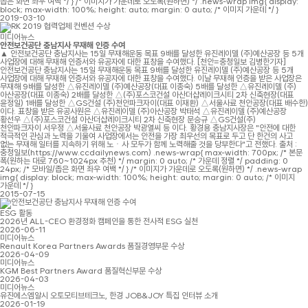
좁은 화면 좌우 여백 */ } /* 이미지가 가운데로 오도록(원하면) */ .news-wrap img{ display:
block; max-width: 100%; height: auto; margin: 0 auto; /* 이미지 가운데 */ }
2019-03-10
미디어뉴스
안전보건공단 충남지사 무재해 인증 수여
▲ 안전보건공단 충남지사는 15일 무재해운동 목표 9배를 달성한 유진레이델 (주)예산공장 등 5개
사업장에 대해 무재해 인증서와 유공자에 대한 표창을 수여했다. [천안=충청일보 김병한기자]
안전보건공단 충남지사는 15일 무재해운동 목표 9배를 달성한 유진레이델 (주)예산공장 등 5개
사업장에 대해 무재해 인증서와 유공자에 대한 표창을 수여했다. 이날 무재해 인증을 받은 사업장은
무재해 9배를 달성한 △유진레이델 (주)예산공장(대표 이종숙) 5배를 달성한 △유진레이델 (주)
아산공장(대표 이종숙) 2배를 달성한 △(주)포스코건설 아산더샵레이크시티 2차 신축현장(대표
윤정일) 1배를 달성한 △GS건설 (주)천안파크자이(대표 이재환) △서울사료 천안공장(대표 배수한)
이다. 표창을 받은 유공사원은 △유진레이델 (주)아산공장 박태석 △유진레이델 (주)예산공장
황선우 △(주)포스코건설 아산더샵레이크시티 2차 신축현장 문승규 △GS건설(주)
천안파크자이 서우정 △서울사료 천안공장 박광열씨 등 이다. 황경용 충남지사장은 "안전에 대한
적극적인 관심과 노력을 기울여 사업장에서는 안전을 가장 최우선의 목표로 두고 단 한건의 사고
없는 무재해 일터를 지속하기 위해 노ㆍ사 모두가 함께 노력해줄 것을 당부한다"고 전했다. 출처 :
충청일보(https://www.ccdailynews.com) .news-wrap{ max-width: 700px; /* 본문
폭(원하는 대로 760~1024px 추천) */ margin: 0 auto; /* 가운데 정렬 */ padding: 0
24px; /* 모바일/좁은 화면 좌우 여백 */ } /* 이미지가 가운데로 오도록(원하면) */ .news-wrap
img{ display: block; max-width: 100%; height: auto; margin: 0 auto; /* 이미지
가운데 */ }
2015-07-15
ESG 활동
2026년 ALL-CEO 환경정화 캠페인을 통한 전사적 ESG 실천
2026-06-11
미디어뉴스
Renault Korea Partners Awards 품질경영부문 수상
2026-04-09
미디어뉴스
KGM Best Partners Award 품질혁신부문 수상
2026-04-03
미디어뉴스
유진에스엠알시 오토모티브테크노, 한경 JOB&JOY 특집 인터뷰 소개
2026-01-19