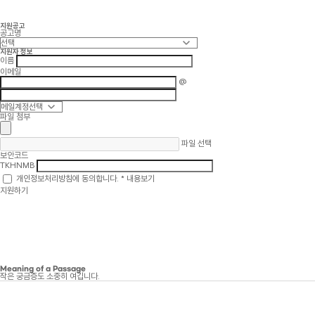
지원공고
공고명
지원자 정보
이름
이메일
@
파일 첨부
파일 선택
보안코드
TKHNMB
개인정보처리방침에 동의합니다.
*
내용보기
지원하기
Meaning of a Passage
작은 궁금증도 소중히 여깁니다.