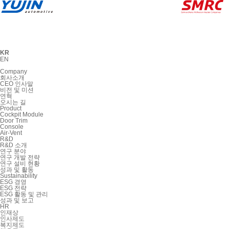
KR
EN
Company
회사소개
CEO 인사말
비전 및 미션
연혁
오시는 길
Product
Cockpit Module
Door Trim
Console
Air-Vent
R&D
R&D 소개
연구 분야
연구 개발 전략
연구 설비 현황
성과 및 활동
Sustainability
ESG 경영
ESG 전략
ESG 활동 및 관리
성과 및 보고
HR
인재상
인사제도
복지제도