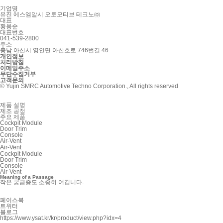
기업명
유진 에스엠알시 오토모티브 테크노㈜
대표
황용순
대표번호
041-539-2800
주소
충남 아산시 영인면 아산호로 746번길 46
개인정보
처리방침
이메일주소
무단수집거부
고객문의
© Yujin SMRC Automotive Techno Corporation., All rights reserved
제품 설명
제조 공정
주요 제품
Cockpit Module
Door Trim
Console
Air-Vent
Air-Vent
Cockpit Module
Door Trim
Console
Air-Vent
Meaning of a Passage
작은 궁금증도 소중히 여깁니다.
페이스북
트위터
블로그
https://www.ysat.kr/kr/product/view.php?idx=4