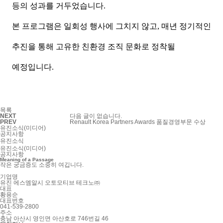
등의 성과를 거두었습니다.
본 프로그램은 일회성 행사에 그치지 않고, 매년 정기적인
추진을 통해 고유한 친환경 조직 문화로 정착될
예정입니다.
목록
NEXT
다음 글이 없습니다.
PREV
Renault Korea Partners Awards 품질경영부문 수상
유진소식(미디어)
공지사항
유진소식
유진소식(미디어)
공지사항
Meaning of a Passage
작은 궁금증도 소중히 여깁니다.
기업명
유진 에스엠알시 오토모티브 테크노㈜
대표
황용순
대표번호
041-539-2800
주소
충남 아산시 영인면 아산호로 746번길 46