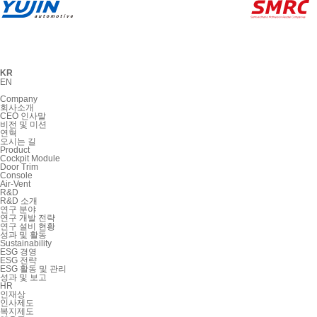
KR
EN
Company
회사소개
CEO 인사말
비전 및 미션
연혁
오시는 길
Product
Cockpit Module
Door Trim
Console
Air-Vent
R&D
R&D 소개
연구 분야
연구 개발 전략
연구 설비 현황
성과 및 활동
Sustainability
ESG 경영
ESG 전략
ESG 활동 및 관리
성과 및 보고
HR
인재상
인사제도
복지제도