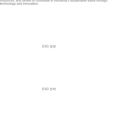
resources, and strives to contribute to humanity's sustainable future through
technology and innovation.
ESG 경영
ESG 전략