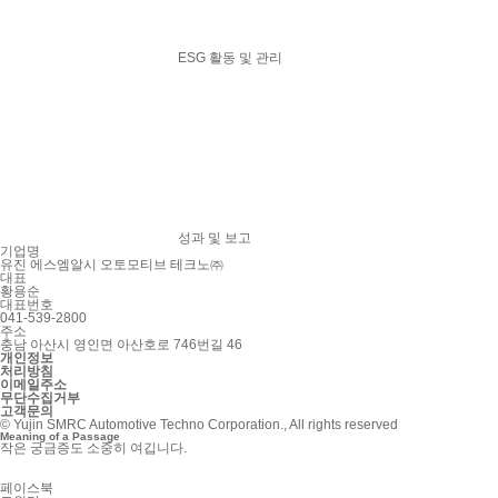
ESG 활동 및 관리
성과 및 보고
기업명
유진 에스엠알시 오토모티브 테크노㈜
대표
황용순
대표번호
041-539-2800
주소
충남 아산시 영인면 아산호로 746번길 46
개인정보
처리방침
이메일주소
무단수집거부
고객문의
© Yujin SMRC Automotive Techno Corporation., All rights reserved
Meaning of a Passage
작은 궁금증도 소중히 여깁니다.
페이스북