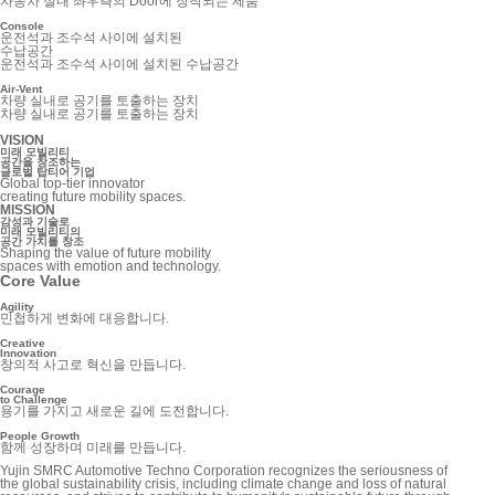
자동차 실내 좌우측의 Door에 장착되는 제품
Console
운전석과 조수석 사이에 설치된
수납공간
운전석과 조수석 사이에 설치된 수납공간
Air-Vent
차량 실내로 공기를 토출하는 장치
차량 실내로 공기를 토출하는 장치
VISION
미래 모빌리티
공간을 창조하는
글로벌 탑티어 기업
Global top-tier innovator
creating future mobility spaces.
MISSION
감성과 기술로
미래 모빌리티의
공간 가치를 창조
Shaping the value of future mobility
spaces with emotion and technology.
Core Value
Agility
민첩하게 변화에 대응합니다.
Creative
Innovation
창의적 사고로 혁신을 만듭니다.
Courage
to Challenge
용기를 가지고 새로운 길에 도전합니다.
People Growth
함께 성장하며 미래를 만듭니다.
Yujin SMRC Automotive Techno Corporation recognizes the seriousness of
the global sustainability crisis, including climate change and loss of natural