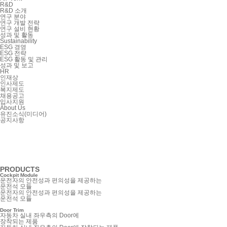
R&D
R&D 소개
연구 분야
연구 개발 전략
연구 설비 현황
성과 및 활동
Sustainability
ESG 경영
ESG 전략
ESG 활동 및 관리
성과 및 보고
HR
인재상
인사제도
복지제도
채용공고
입사지원
About Us
유진소식(미디어)
공지사항
PRODUCTS
Cockpit Module
운전자의 안전성과 편의성을 제공하는
운전석 모듈
운전자의 안전성과 편의성을 제공하는
운전석 모듈
Door Trim
자동차 실내 좌우측의 Door에
장착되는 제품